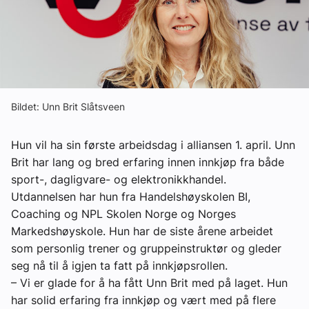
Om VVS Aktuelt
Kontakt oss:
Abonner på fagbladet Byggfakta Nyheter
Annonsere i VVS Aktuelt
Bildet: Unn Brit Slåtsveen
Kontakt oss
Hun vil ha sin første arbeidsdag i alliansen 1. april. Unn
Tips oss
Brit har lang og bred erfaring innen innkjøp fra både
sport-, dagligvare- og elektronikkhandel.
Utdannelsen har hun fra Handelshøyskolen BI,
eBlad
Coaching og NPL Skolen Norge og Norges
Markedshøyskole. Hun har de siste årene arbeidet
som personlig trener og gruppeinstruktør og gleder
seg nå til å igjen ta fatt på innkjøpsrollen.
– Vi er glade for å ha fått Unn Brit med på laget. Hun
har solid erfaring fra innkjøp og vært med på flere