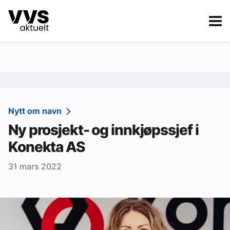
Kategorier
Om VVS Aktuelt
eBlad
Kategorier
Sanitær
Nytt om navn
Ny prosjekt- og innkjøpssjef i
Ventilasjon
Konekta AS
Varme og energi
31 mars 2022
Byggautomasjon
Vann og avløp
Aktuelle prosjekter