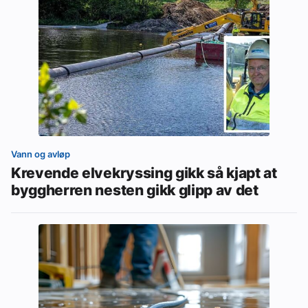
Vann og avløp
Krevende elvekryssing gikk så kjapt at
byggherren nesten gikk glipp av det