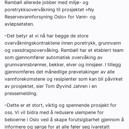
Rambøll allerede jobber med miljø- og
poretrykksovervåkning til prosjektet «Ny
Reservevannforsyning Oslo» for Vann- og
avløpsetaten.
–Det betyr at vi nå har begge de store
overvåkningskontraktene innen poretrykk, grunnvann
og vassdragsovervåking. Rambøll har et etablert team
som gjennomfører automatisk overvåking av
grunnvannsbrønner, bekker, elver og innsjøer. I tillegg
gjennomføres det månedlige prøvetakinger av alle
vannforekomstene og resipienter som kan bli påvirket
av prosjektet, sier Tom Øyvind Jahren i en
pressemelding.
–Dette er et stort, viktig og spennende prosjekt for
oss. Vi vil bidra med å redusere ulempene for
beboerne i Oslo ved å skape forutsigbarhet gjennom å
informere og sørge for at alle føler seg ivaretatt