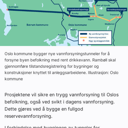
Om VVS Aktuelt
Kontakt oss:
Abonner på fagbladet Byggfakta Nyheter
Annonsere i VVS Aktuelt
Oslo kommune bygger nye vannforsyningstunneler for å
Kontakt oss
forsyne byen befolkning med rent drikkevann. Rambøll skal
gjennomføre tilstandsregistrering for bygninger og
Tips oss
konstruksjoner knyttet til anleggsarbeidene. Illustrasjon: Oslo
kommune
eBlad
Prosjektene vil sikre en trygg vannforsyning til Oslos
befolkning, også ved svikt i dagens vannforsyning.
Dette gjøres ved å bygge en fullgod
reservevannforsyning.
I forbindelse med byggingen av tunneler for