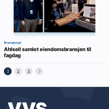
Bransjenytt
Ahlsell samlet eiendomsbransjen til
fagdag
1
2
3