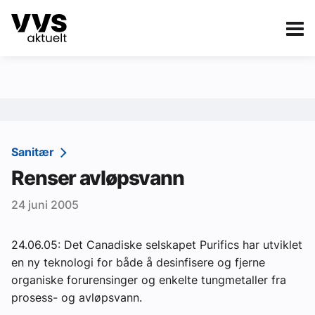
Kategorier
Om VVS Aktuelt
eBlad
Kategorier
Sanitær
Sanitær
Renser avløpsvann
Ventilasjon
24 juni 2005
Varme og energi
Byggautomasjon
24.06.05: Det Canadiske selskapet Purifics har utviklet
en ny teknologi for både å desinfisere og fjerne
Vann og avløp
organiske forurensinger og enkelte tungmetaller fra
Aktuelle prosjekter
prosess- og avløpsvann.