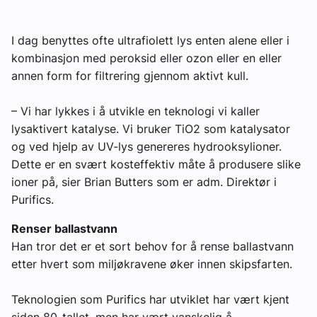
Om VVS Aktuelt
I dag benyttes ofte ultrafiolett lys enten alene eller i
Kontakt oss:
kombinasjon med peroksid eller ozon eller en eller
annen form for filtrering gjennom aktivt kull.
Abonner på fagbladet Byggfakta Nyheter
Annonsere i VVS Aktuelt
– Vi har lykkes i å utvikle en teknologi vi kaller
lysaktivert katalyse. Vi bruker TiO2 som katalysator
Kontakt oss
og ved hjelp av UV-lys genereres hydrooksylioner.
Dette er en svært kosteffektiv måte å produsere slike
Tips oss
ioner på, sier Brian Butters som er adm. Direktør i
Purifics.
eBlad
Renser ballastvann
Han tror det er et sort behov for å rense ballastvann
etter hvert som miljøkravene øker innen skipsfarten.
Teknologien som Purifics har utviklet har vært kjent
siden 80-tallet, men har vært vanskelig å