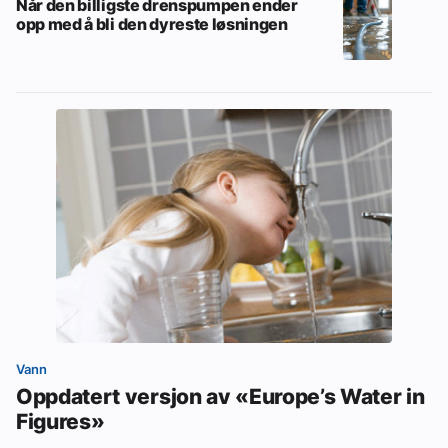
Når den billigste drenspumpen ender
opp med å bli den dyreste løsningen
Vann
Oppdatert versjon av «Europe’s Water in
Figures»