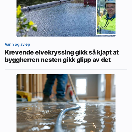
Vann og avløp
Krevende elvekryssing gikk så kjapt at
byggherren nesten gikk glipp av det