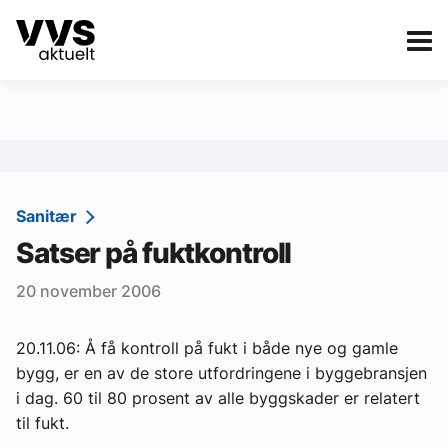
Kategorier
Om VVS Aktuelt
eBlad
Kategorier
Sanitær
Sanitær
Satser på fuktkontroll
Ventilasjon
20 november 2006
Varme og energi
Byggautomasjon
20.11.06: Å få kontroll på fukt i både nye og gamle
bygg, er en av de store utfordringene i byggebransjen
Vann og avløp
i dag. 60 til 80 prosent av alle byggskader er relatert
Aktuelle prosjekter
til fukt.