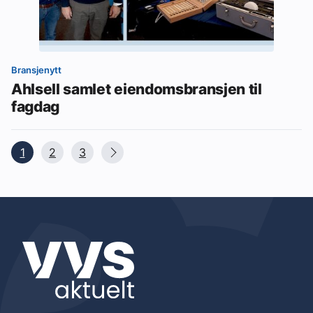
Bransjenytt
Ahlsell samlet eiendomsbransjen til
fagdag
1
2
3