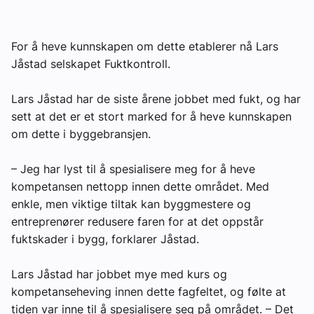
Om VVS Aktuelt
For å heve kunnskapen om dette etablerer nå Lars
Kontakt oss:
Jåstad selskapet Fuktkontroll.
Abonner på fagbladet Byggfakta Nyheter
Lars Jåstad har de siste årene jobbet med fukt, og har
Annonsere i VVS Aktuelt
sett at det er et stort marked for å heve kunnskapen
om dette i byggebransjen.
Kontakt oss
Tips oss
– Jeg har lyst til å spesialisere meg for å heve
kompetansen nettopp innen dette området. Med
enkle, men viktige tiltak kan byggmestere og
eBlad
entreprenører redusere faren for at det oppstår
fuktskader i bygg, forklarer Jåstad.
Lars Jåstad har jobbet mye med kurs og
kompetanseheving innen dette fagfeltet, og følte at
tiden var inne til å spesialisere seg på området. – Det