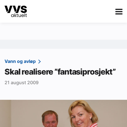
Kategorier
Om VVS Aktuelt
eBlad
Kategorier
Sanitær
Vann og avløp
Skal realisere ”fantasiprosjekt”
Ventilasjon
21 august 2009
Varme og energi
Byggautomasjon
Vann og avløp
Aktuelle prosjekter