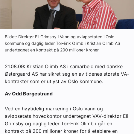
Om VVS Aktuelt
Kontakt oss:
Abonner på fagbladet Byggfakta Nyheter
Bildet: Direktør Eli Grimsby i Vann og avløpsetaten i Oslo
kommune og daglig leder Tor-Erik Olimb i Kristian Olimb AS
Annonsere i VVS Aktuelt
undertegnet en kontrakt på 200 millioner kroner.
Kontakt oss
21.08.09: Kristian Olimb AS i samarbeid med danske
Tips oss
Østergaard AS har sikret seg en av tidenes største VA-
kontrakter som er utlyst av Oslo kommune.
eBlad
Av Odd Borgestrand
Ved en høytidelig markering i Oslo Vann og
avløpsetats hovedkontor undertegnet VAV-direktør Eli
Grimsby og daglig leder Tor-Erik Olimb i går en
kontrakt på 200 millioner kroner for å etablere en