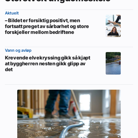
Aktuelt
– Bildet er forsiktig positivt, men
fortsatt preget av sårbarhet og store
forskjeller mellom bedriftene
Vann og avløp
Krevende elvekryssing gikk så kjapt
at byggherren nesten gikk glipp av
det