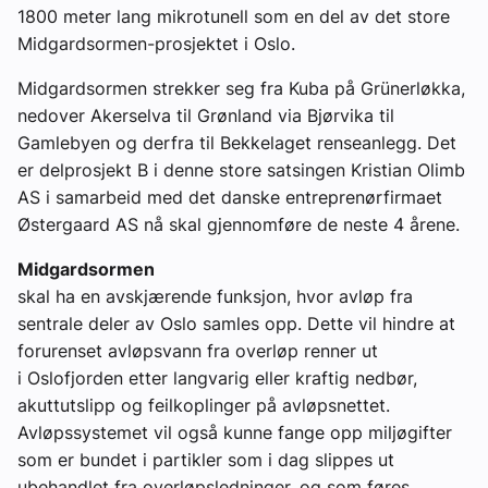
1800 meter lang mikrotunell som en del av det store
Midgardsormen-prosjektet i Oslo.
Midgardsormen strekker seg fra Kuba på Grünerløkka,
nedover Akerselva til Grønland via Bjørvika til
Gamlebyen og derfra til Bekkelaget renseanlegg. Det
er delprosjekt B i denne store satsingen Kristian Olimb
AS i samarbeid med det danske entreprenørfirmaet
Østergaard AS nå skal gjennomføre de neste 4 årene.
Midgardsormen
skal ha en avskjærende funksjon, hvor avløp fra
sentrale deler av Oslo samles opp. Dette vil hindre at
forurenset avløpsvann fra overløp renner ut
i Oslofjorden etter langvarig eller kraftig nedbør,
akuttutslipp og feilkoplinger på avløpsnettet.
Avløpssystemet vil også kunne fange opp miljøgifter
som er bundet i partikler som i dag slippes ut
ubehandlet fra overløpsledninger, og som føres