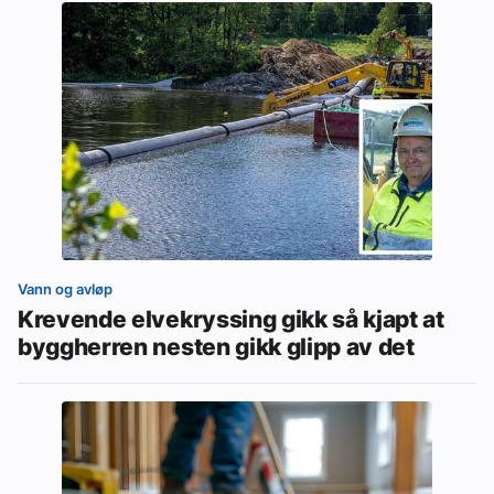
Vann og avløp
Krevende elvekryssing gikk så kjapt at
byggherren nesten gikk glipp av det