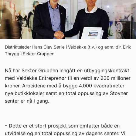
Om VVS Aktuelt
Kontakt oss:
Abonner på fagbladet Byggfakta Nyheter
Annonsere i VVS Aktuelt
Distriktsleder Hans Olav Sørlie i Veidekke (t.v.) og adm. dir. Eirik
Thrygg i Sektor Gruppen.
Kontakt oss
Nå har Sektor Gruppen inngått en utbyggingskontrakt
Tips oss
med Veidekke Entreprenør til en verdi av 230 millioner
kroner. Arbeidene med å bygge 4.000 kvadratmeter
eBlad
nye butikklokaler samt en total oppussing av Stovner
senter er nå i gang.
– Dette er et stort prosjekt som omfatter både en
utvidelse og en total oppussing av dagens senter. Vi