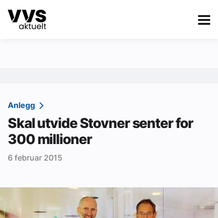
Kategorier
Om VVS Aktuelt
eBlad
Kategorier
Sanitær
Anlegg
Skal utvide Stovner senter for
Ventilasjon
300 millioner
Varme og energi
6 februar 2015
Byggautomasjon
Vann og avløp
Aktuelle prosjekter