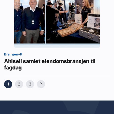
Bransjenytt
Ahlsell samlet eiendomsbransjen til
fagdag
1
2
3