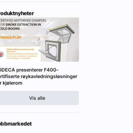
roduktnyheter
ODECA presenterer F400-
rtifiserte røykavledningsløsninger
r kjølerom
Vis alle
obbmarkedet