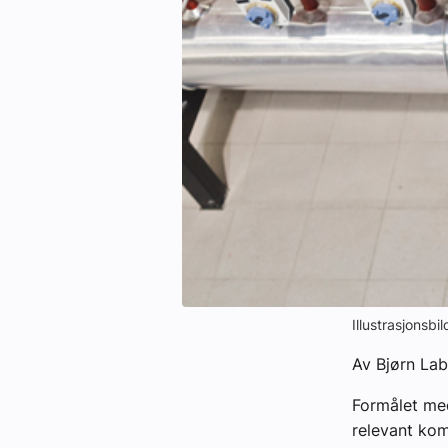
Kontakt oss:
Abonner på fagbladet Byggfakta N
Annonsere i VVS Aktuelt
Kontakt oss
Tips oss
eBlad
Illustrasjonsbi
Av Bjørn La
Formålet me
relevant kom