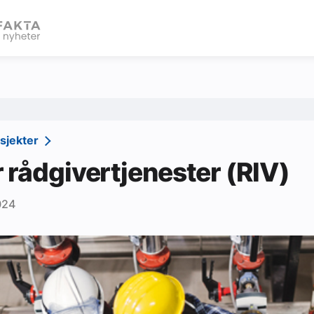
eBlad
osjekter
 rådgivertjenester (RIV)
024