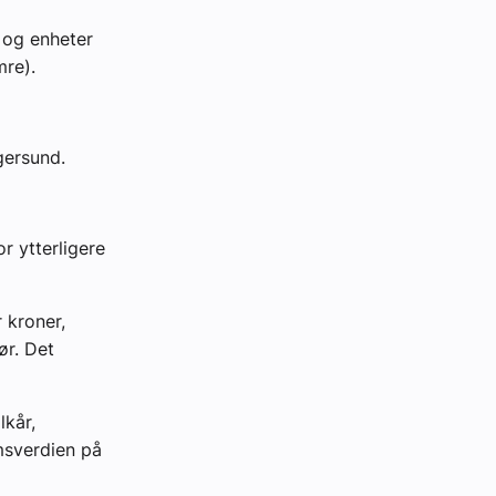
 og enheter
mre).
Egersund.
or ytterligere
 kroner,
ør. Det
lkår,
msverdien på