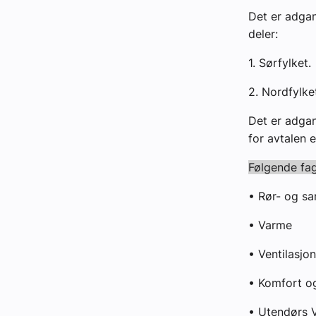
Det er adgang
deler:
1. Sørfylket.
2. Nordfylk
Det er adgan
for avtalen 
Følgende fag
• Rør- og s
• Varme
• Ventilasjo
• Komfort o
• Utendørs