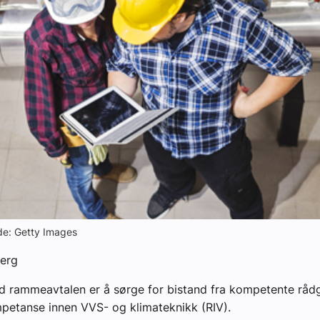
yheter
lde: Getty Images
berg
d rammeavtalen er å sørge for bistand fra kompetente råd
petanse innen VVS- og klimateknikk (RIV).