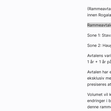
(Rammeavtale
innen Rogal
Rammeavtalen
Sone 1: Stav
Sone 2: Hau
Avtalens vari
1 år + 1 år 
Avtalen har 
eksklusiv me
presiseres at
Volumet vil 
endringer i 
denne rammea