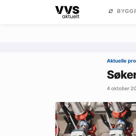
Kategorier
Om VVS Aktuelt
Kategorier
Sanitær
Aktuelle pr
Ventilasjon
Søker
Varme og energi
4 oktober 2
Byggautomasjon
Vann og avløp
Aktuelle prosjekter
Om VVS Aktuelt