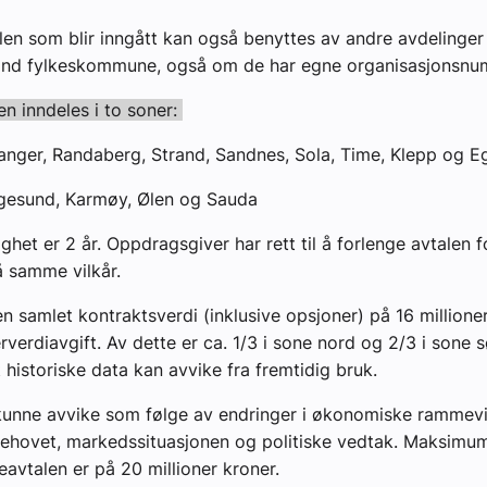
n som blir inngått kan også benyttes av andre avdelinger
and fylkeskommune, også om de har egne organisasjonsnu
 inndeles i to soner:
anger, Randaberg, Strand, Sandnes, Sola, Time, Klepp og 
gesund, Karmøy, Ølen og Sauda
ghet er 2 år. Oppdragsgiver har rett til å forlenge avtalen f
på samme vilkår.
en samlet kontraktsverdi (inklusive opsjoner) på 16 millioner
rverdiavgift. Av dette er ca. 1/3 i sone nord og 2/3 i sone s
 historiske data kan avvike fra fremtidig bruk.
kunne avvike som følge av endringer i økonomiske rammevi
behovet, markedssituasjonen og politiske vedtak. Maksimu
vtalen er på 20 millioner kroner.