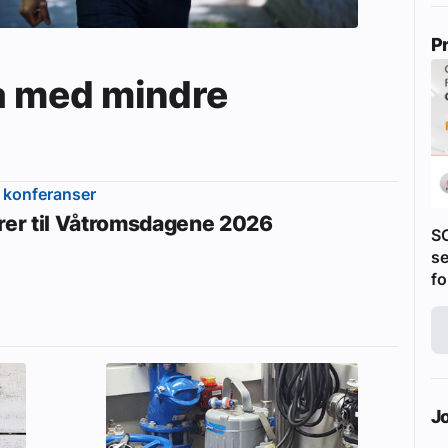
P
a med mindre
 konferanser
erer til Våtromsdagene 2026
S
se
fo
J