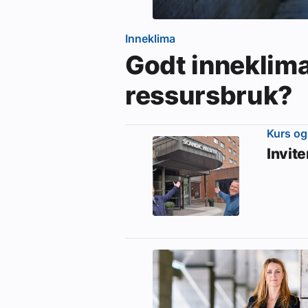
Inneklima
Godt inneklim
ressursbruk?
Kurs og
Invit