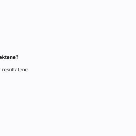
jektene?
 resultatene