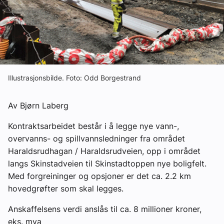
Om VVS Aktuelt
Kontakt oss:
Abonner på fagbladet Byggfakta Nyheter
Annonsere i VVS Aktuelt
Illustrasjonsbilde. Foto: Odd Borgestrand
Kontakt oss
Av Bjørn Laberg
Tips oss
Kontraktsarbeidet består i å legge nye vann-,
overvanns- og spillvannsledninger fra området
eBlad
Haraldsrudhagan / Haraldsrudveien, opp i området
langs Skinstadveien til Skinstadtoppen nye boligfelt.
Med forgreininger og opsjoner er det ca. 2.2 km
hovedgrøfter som skal legges.
Anskaffelsens verdi anslås til ca. 8 millioner kroner,
eks. mva