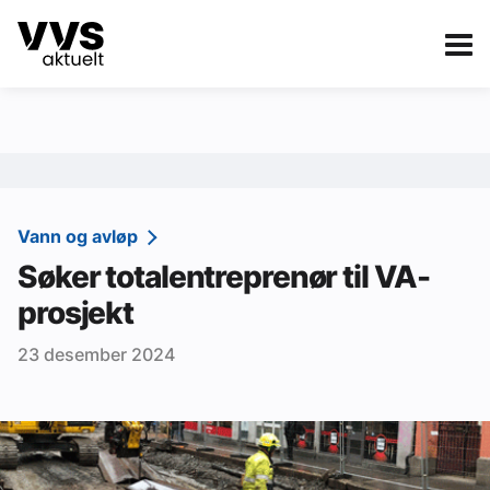
Kategorier
Om VVS Aktuelt
eBlad
Kategorier
Sanitær
Vann og avløp
Søker totalentreprenør til VA-
Ventilasjon
prosjekt
Varme og energi
23 desember 2024
Byggautomasjon
Vann og avløp
Aktuelle prosjekter