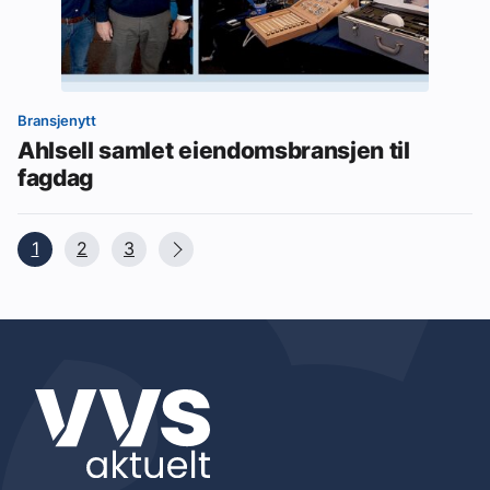
Bransjenytt
Ahlsell samlet eiendomsbransjen til
fagdag
1
2
3