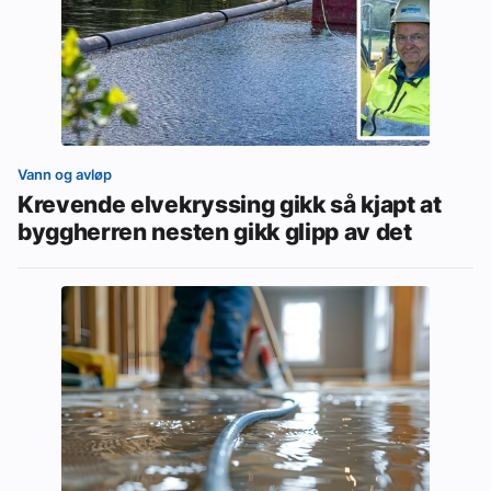
Vann og avløp
Krevende elvekryssing gikk så kjapt at
byggherren nesten gikk glipp av det