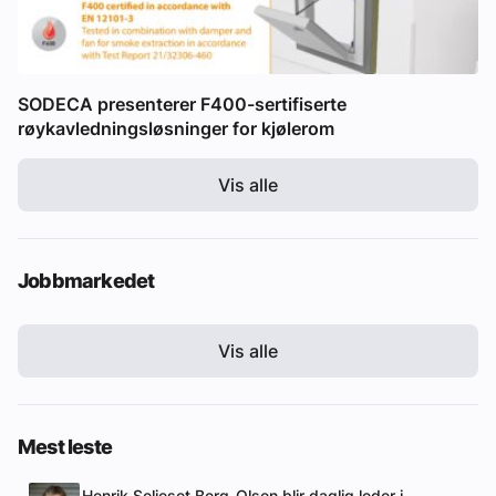
SODECA presenterer F400-sertifiserte
røykavledningsløsninger for kjølerom
Vis alle
Jobbmarkedet
Vis alle
Mest leste
Henrik Seljeset Berg-Olsen blir daglig leder i