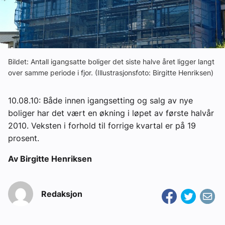
Om VVS Aktuelt
Kontakt oss:
Abonner på fagbladet Byggfakta Nyheter
Bildet: Antall igangsatte boliger det siste halve året ligger langt
over samme periode i fjor. (Illustrasjonsfoto: Birgitte Henriksen)
Annonsere i VVS Aktuelt
Kontakt oss
10.08.10: Både innen igangsetting og salg av nye
boliger har det vært en økning i løpet av første halvår
Tips oss
2010. Veksten i forhold til forrige kvartal er på 19
prosent.
eBlad
Av Birgitte Henriksen
Redaksjon