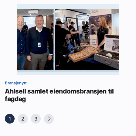
Bransjenytt
Ahlsell samlet eiendomsbransjen til
fagdag
1
2
3