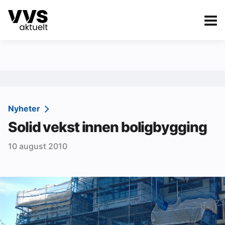
Kategorier
Om VVS Aktuelt
eBlad
Kategorier
Sanitær
Nyheter
Solid vekst innen boligbygging
Ventilasjon
10 august 2010
Varme og energi
Byggautomasjon
Vann og avløp
Aktuelle prosjekter