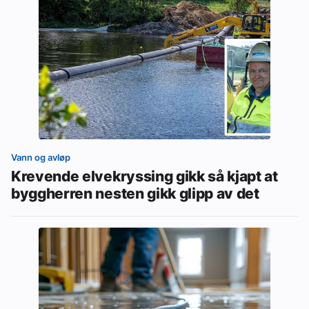
Vann og avløp
Krevende elvekryssing gikk så kjapt at
byggherren nesten gikk glipp av det