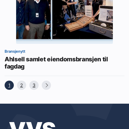
Bransjenytt
Ahlsell samlet eiendomsbransjen til
fagdag
1
2
3