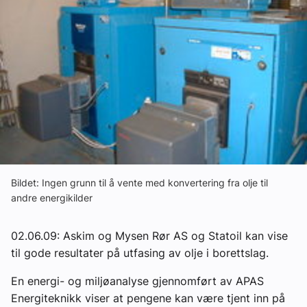
Om VVS Aktuelt
Kontakt oss:
Abonner på fagbladet Byggfakta Nyheter
Annonsere i VVS Aktuelt
Kontakt oss
Tips oss
Bildet: Ingen grunn til å vente med konvertering fra olje til
andre energikilder
eBlad
02.06.09: Askim og Mysen Rør AS og Statoil kan vise
til gode resultater på utfasing av olje i borettslag.
En energi- og miljøanalyse gjennomført av APAS
Energiteknikk viser at pengene kan være tjent inn på