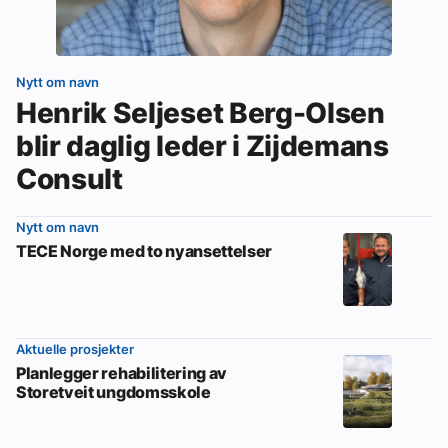
Nytt om navn
Henrik Seljeset Berg-Olsen
blir daglig leder i Zijdemans
Consult
Nytt om navn
TECE Norge med to nyansettelser
Aktuelle prosjekter
Planlegger rehabilitering av
Storetveit ungdomsskole