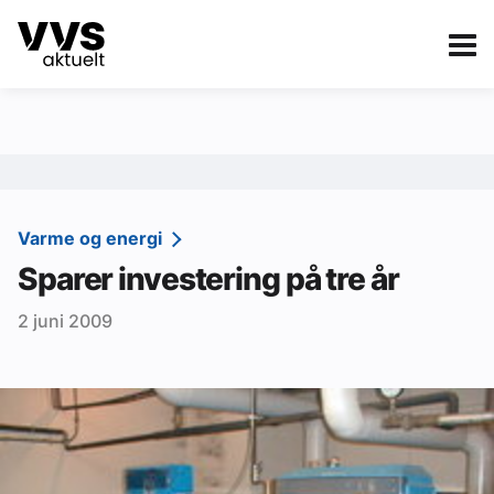
Kategorier
Om VVS Aktuelt
eBlad
Kategorier
Sanitær
Varme og energi
Sparer investering på tre år
Ventilasjon
2 juni 2009
Varme og energi
Byggautomasjon
Vann og avløp
Aktuelle prosjekter