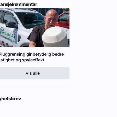
ransjekommentar
Pluggrensing gir betydelig bedre
stighet og spyleeffekt
Vis alle
yhetsbrev