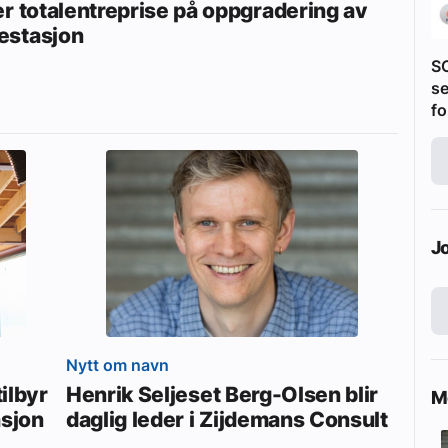
er totalentreprise på oppgradering av
stasjon
S
se
fo
J
Nytt om navn
ilbyr
Henrik Seljeset Berg-Olsen blir
Me
asjon
daglig leder i Zijdemans Consult