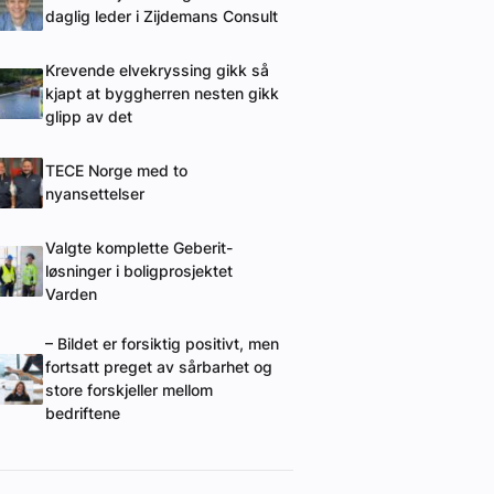
daglig leder i Zijdemans Consult
Krevende elvekryssing gikk så
kjapt at byggherren nesten gikk
glipp av det
TECE Norge med to
nyansettelser
Valgte komplette Geberit-
løsninger i boligprosjektet
Varden
– Bildet er forsiktig positivt, men
fortsatt preget av sårbarhet og
store forskjeller mellom
bedriftene