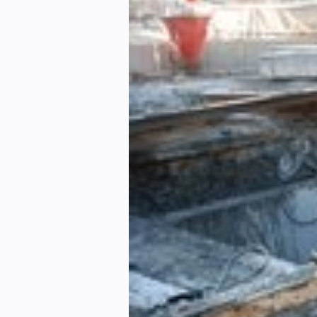
Kontakt oss:
Abonner på fagbladet Byggfakta N
Annonsere i VVS Aktuelt
Kontakt oss
Tips oss
eBlad