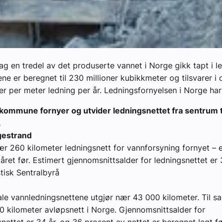
lag en tredel av det produserte vannet i Norge gikk tapt i le
jene er beregnet til 230 millioner kubikkmeter og tilsvarer i
r per meter ledning per år. Ledningsfornyelsen i Norge har
 kommune fornyer og utvider ledningsnettet fra sentrum t
.
gestrand
ær 260 kilometer ledningsnett for vannforsyning fornyet – e
året før. Estimert gjennomsnittsalder for ledningsnettet er 3
istisk Sentralbyrå
e vannledningsnettene utgjør nær 43 000 kilometer. Til s
0 kilometer avløpsnett i Norge. Gjennomsnittsalder for
nettet er 34 år, og 36 prosent av nettet er beregnet lagt f