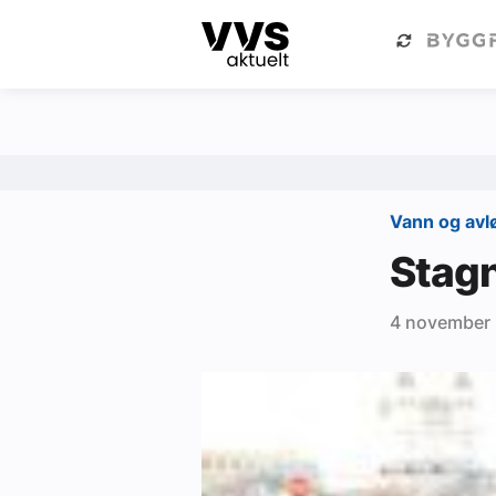
Kategorier
Om VVS Aktuelt
Kategorier
Sanitær
Vann og av
Ventilasjon
Stagn
Varme og energi
4 november
Byggautomasjon
Vann og avløp
Aktuelle prosjekter
Om VVS Aktuelt