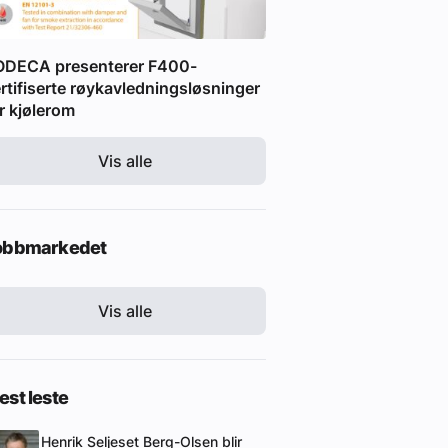
ODECA presenterer F400-
rtifiserte røykavledningsløsninger
r kjølerom
Vis alle
obbmarkedet
Vis alle
st leste
Henrik Seljeset Berg-Olsen blir