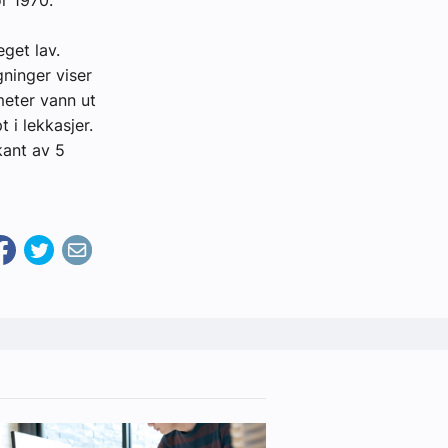
eget lav.
gninger viser
eter vann ut
 i lekkasjer.
kant av 5