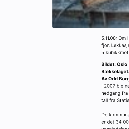
5.11.08: Om 
fjor. Lekkas
5 kubikkmete
Bildet: Oslo
Bækkelaget
Av Odd Bor
I 2007 ble n
nedgang fra 
tall fra Stat
De kommunal
er det 34 00
vannlednings