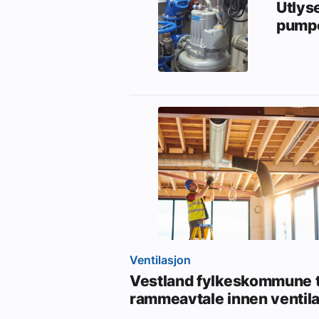
Utlys
pumpe
Ventilasjon
Vestland fylkeskommune t
rammeavtale innen ventil