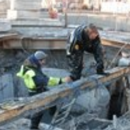
yheter