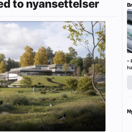
d to nyansettelser
B
– 
ha
N