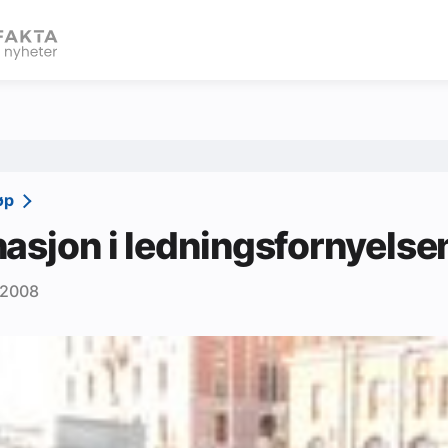
eBlad
løp
asjon i ledningsfornyelse
 2008