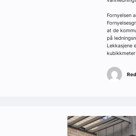
Fornyelsen av
Fornyelsesgr
at de kommun
på ledningsn
Lekkasjene e
kubikkmeter 
Red