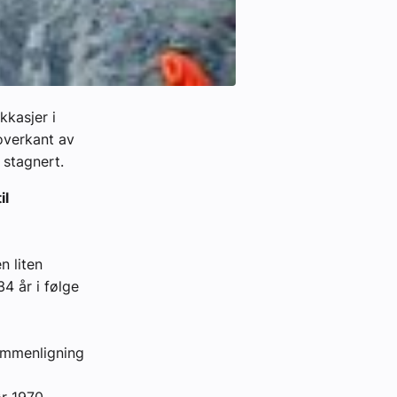
kkasjer i
 overkant av
 stagnert.
il
n liten
4 år i følge
ammenligning
ør 1970.