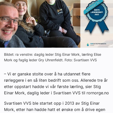
Om VVS Aktuelt
Kontakt oss:
Abonner på fagbladet Byggfakta Nyheter
Annonsere i VVS Aktuelt
Kontakt oss
Bildet: ra venstre: daglig leder Stig Einar Mork, lærling Elise
Tips oss
Mork og faglig leder Gry Uhrenfeldt. Foto: Svartisen VVS
eBlad
– Vi er ganske stolte over å ha utdannet flere
rørleggere i en så liten bedrift som oss. Allerede tre år
etter oppstart hadde vi vår første lærling, sier Stig
Einar Mork, daglig leder i Svartisen VVS til rornorge.no
Svartisen VVS ble startet opp i 2013 av Stig Einar
Mork, etter han hadde hatt et ønske om å drive egen