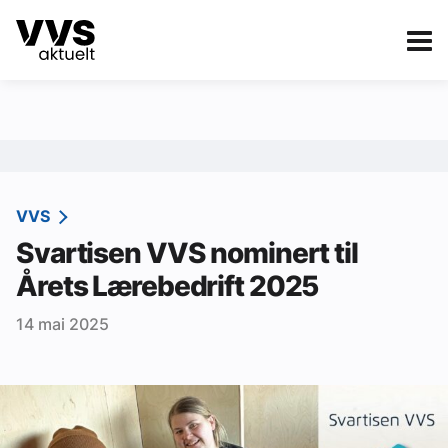
Kategorier
Om VVS Aktuelt
eBlad
Kategorier
Sanitær
VVS
Svartisen VVS nominert til
Ventilasjon
Årets Lærebedrift 2025
Varme og energi
14 mai 2025
Byggautomasjon
Vann og avløp
Aktuelle prosjekter