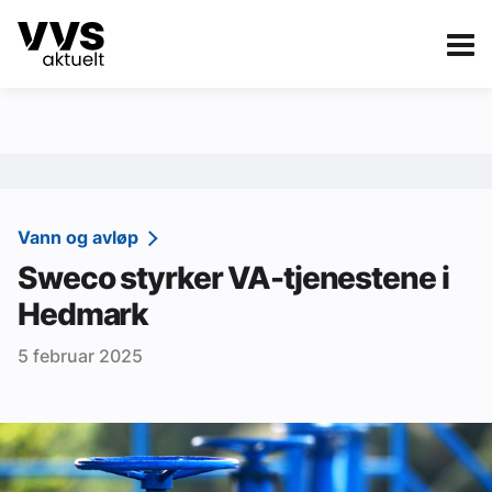
Kategorier
Om VVS Aktuelt
eBlad
Kategorier
Sanitær
Vann og avløp
Sweco styrker VA-tjenestene i
Ventilasjon
Hedmark
Varme og energi
5 februar 2025
Byggautomasjon
Vann og avløp
Aktuelle prosjekter