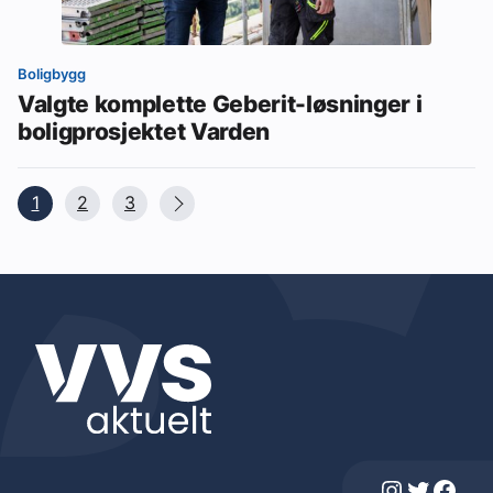
Boligbygg
Valgte komplette Geberit-løsninger i
boligprosjektet Varden
1
2
3
Instagram
Twitter
Facebook