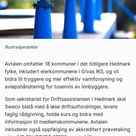
Om VVS Aktuelt
Kontakt oss:
Abonner på fagbladet Byggfakta Nyheter
Annonsere i VVS Aktuelt
Illustrasjonsbilde
Kontakt oss
Avtalen omfatter 18 kommuner i det tidligere Hedmark
Tips oss
fylke, inkludert eierkommunene i Givas IKS, og vil
bidra til tryggere og mer effektiv vannforsyning og
avløpshåndtering for tusenvis av innbyggere.
eBlad
Som sekretariat for Driftsassistansen i Hedmark skal
Sweco bistå med å løse driftsutfordringer, levere
faglig rådgivning, holde kurs og bidra med
informasjon til medlemskommunene. Avtalen
inkluderer også oppfølging av akkreditert prøvetaking