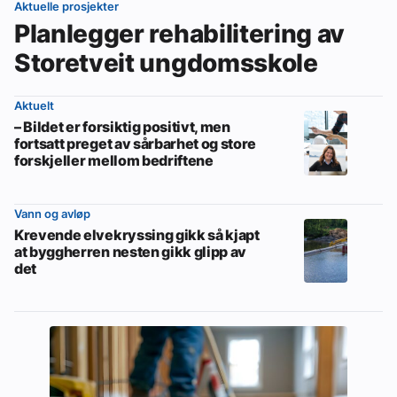
Aktuelle prosjekter
Planlegger rehabilitering av
Storetveit ungdomsskole
Aktuelt
– Bildet er forsiktig positivt, men
fortsatt preget av sårbarhet og store
forskjeller mellom bedriftene
Vann og avløp
Krevende elvekryssing gikk så kjapt
at byggherren nesten gikk glipp av
det