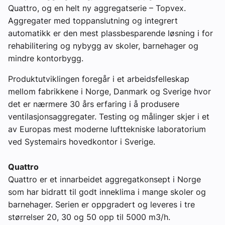
Quattro, og en helt ny aggregatserie – Topvex.
Om VVS Aktuelt
Aggregater med toppanslutning og integrert
automatikk er den mest plassbesparende løsning i for
Kontakt oss:
rehabilitering og nybygg av skoler, barnehager og
Abonner på fagbladet Byggfakta Nyheter
mindre kontorbygg
.
Annonsere i VVS Aktuelt
Produktutviklingen foregår i et arbeidsfelleskap
mellom fabrikkene i Norge, Danmark og Sverige hvor
Kontakt oss
det er nærmere 30 års erfaring i å produsere
ventilasjonsaggregater. Testing og målinger skjer i et
Tips oss
av Europas mest moderne lufttekniske laboratorium
ved Systemairs hovedkontor i Sverige.
eBlad
Quattro
Quattro er et innarbeidet aggregatkonsept i Norge
som har bidratt til godt inneklima i mange skoler og
barnehager. Serien er oppgradert og leveres i tre
størrelser 20, 30 og 50 opp til 5000 m3/h.