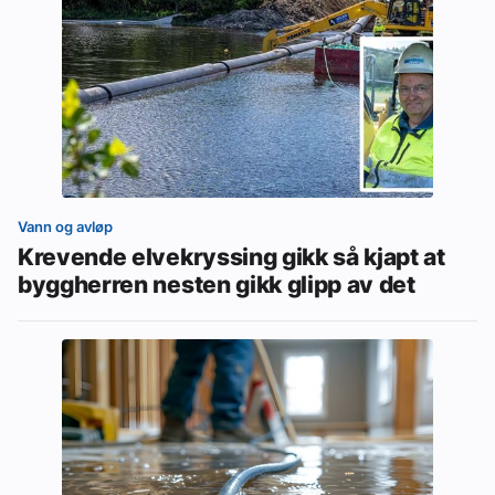
Vann og avløp
Krevende elvekryssing gikk så kjapt at
byggherren nesten gikk glipp av det