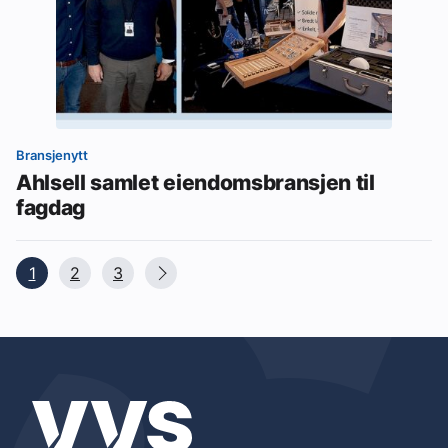
Bransjenytt
Ahlsell samlet eiendomsbransjen til
fagdag
1
2
3