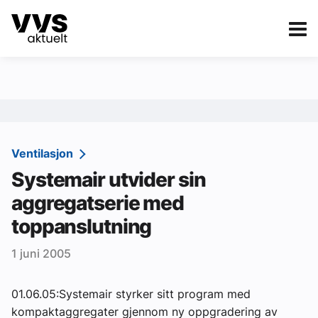
Kategorier
Om VVS Aktuelt
eBlad
Kategorier
Sanitær
Ventilasjon
Systemair utvider sin
Ventilasjon
aggregatserie med
Varme og energi
toppanslutning
Byggautomasjon
1 juni 2005
Vann og avløp
01.06.05:Systemair styrker sitt program med
Aktuelle prosjekter
kompaktaggregater gjennom ny oppgradering av