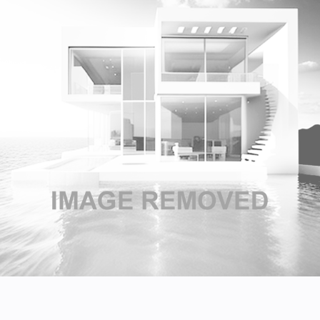
Om VVS Aktuelt
Kontakt oss:
Abonner på fagbladet Byggfakta Nyheter
Annonsere i VVS Aktuelt
Kontakt oss
Tips oss
eBlad