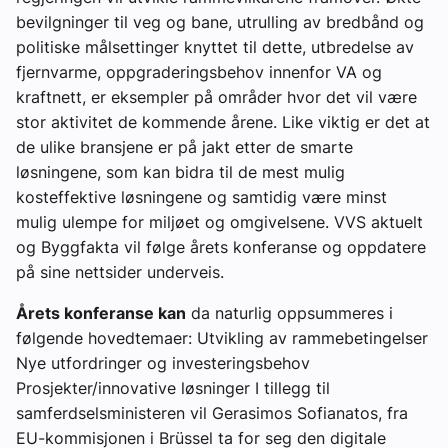
bevilgninger til veg og bane, utrulling av bredbånd og
politiske målsettinger knyttet til dette, utbredelse av
fjernvarme, oppgraderingsbehov innenfor VA og
kraftnett, er eksempler på områder hvor det vil være
stor aktivitet de kommende årene. Like viktig er det at
de ulike bransjene er på jakt etter de smarte
løsningene, som kan bidra til de mest mulig
kosteffektive løsningene og samtidig være minst
mulig ulempe for miljøet og omgivelsene. VVS aktuelt
og Byggfakta vil følge årets konferanse og oppdatere
på sine nettsider underveis.
Årets konferanse kan
da naturlig oppsummeres i
følgende hovedtemaer: Utvikling av rammebetingelser
Nye utfordringer og investeringsbehov
Prosjekter/innovative løsninger I tillegg til
samferdselsministeren vil Gerasimos Sofianatos, fra
EU-kommisjonen i Brüssel ta for seg den digitale