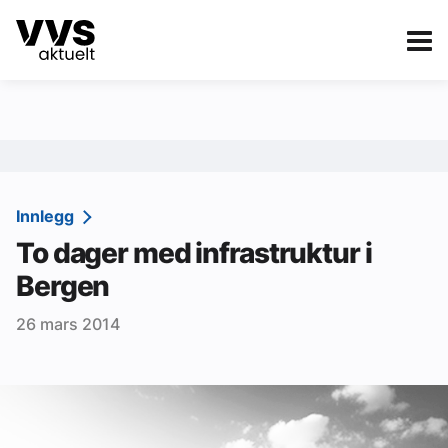
Kategorier
Om VVS Aktuelt
eBlad
Kategorier
Sanitær
Innlegg
To dager med infrastruktur i
Ventilasjon
Bergen
Varme og energi
26 mars 2014
Byggautomasjon
Vann og avløp
Aktuelle prosjekter