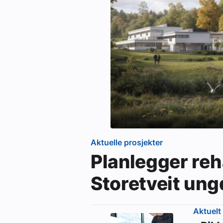
Aktuelle prosjekter
Planlegger reh
Storetveit un
Aktuelt