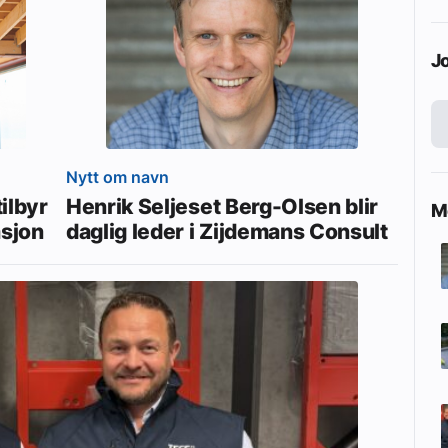
J
Nytt om navn
ilbyr
Henrik Seljeset Berg-Olsen blir
Me
asjon
daglig leder i Zijdemans Consult