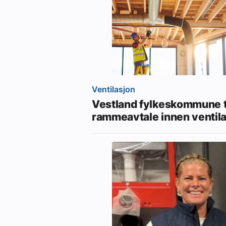
Ventilasjon
Vestland fylkeskommune t
rammeavtale innen ventil