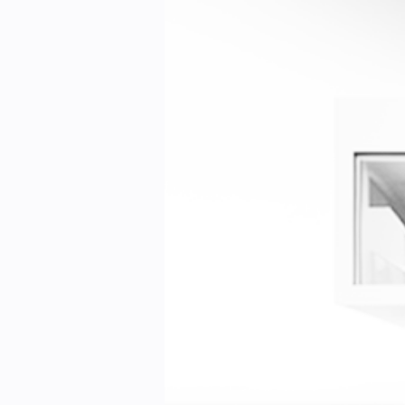
Kontakt oss:
Abonner på fagbladet Byggfakta N
Annonsere i VVS Aktuelt
Kontakt oss
Tips oss
eBlad