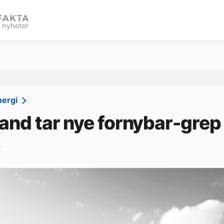
eBlad
nergi
and tar nye fornybar-grep
4