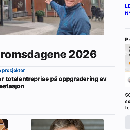
L
N
P
Våtromsdagene 2026
e prosjekter
er totalentreprise på oppgradering av
stasjon
S
se
fo