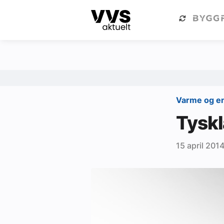
Kategorier
Om VVS Aktuelt
Kategorier
Sanitær
Varme og e
Ventilasjon
Tyskl
Varme og energi
15 april 201
Byggautomasjon
Vann og avløp
Aktuelle prosjekter
Om VVS Aktuelt