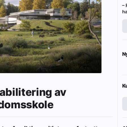
– 
ha
N
K
abilitering av
gdomsskole