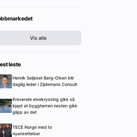
obbmarkedet
Vis alle
st leste
Henrik Seljeset Berg-Olsen blir
daglig leder i Zijdemans Consult
Krevende elvekryssing gikk så
kjapt at byggherren nesten gikk
glipp av det
TECE Norge med to
nyansettelser