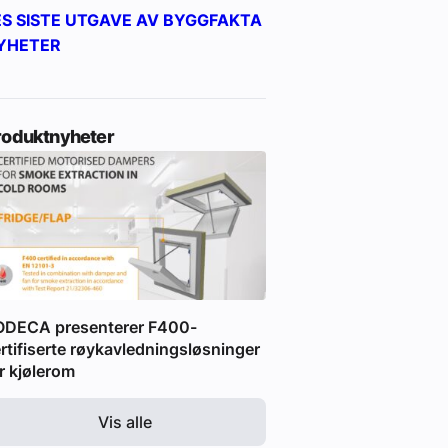
ES SISTE UTGAVE AV BYGGFAKTA
YHETER
roduktnyheter
ODECA presenterer F400-
rtifiserte røykavledningsløsninger
r kjølerom
Vis alle