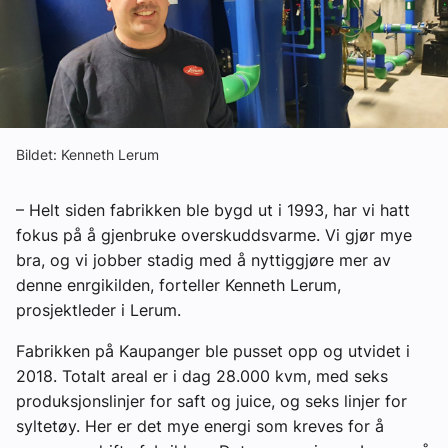
Om VVS Aktuelt
Kontakt oss:
Abonner på fagbladet Byggfakta Nyheter
Annonsere i VVS Aktuelt
Bildet: Kenneth Lerum
Kontakt oss
– Helt siden fabrikken ble bygd ut i 1993, har vi hatt
Tips oss
fokus på å gjenbruke overskuddsvarme. Vi gjør mye
bra, og vi jobber stadig med å nyttiggjøre mer av
denne enrgikilden, forteller Kenneth Lerum,
eBlad
prosjektleder i Lerum.
Fabrikken på Kaupanger ble pusset opp og utvidet i
2018. Totalt areal er i dag 28.000 kvm, med seks
produksjonslinjer for saft og juice, og seks linjer for
syltetøy. Her er det mye energi som kreves for å