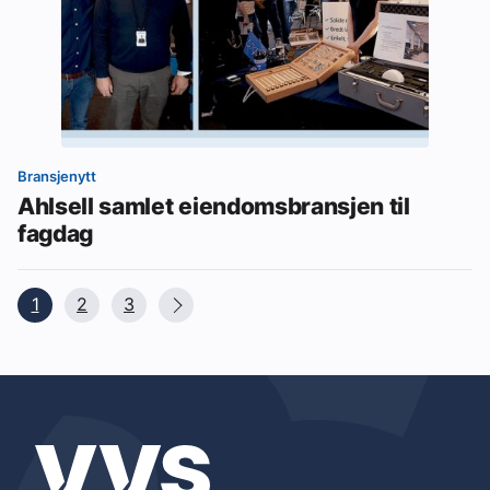
Bransjenytt
Ahlsell samlet eiendomsbransjen til
fagdag
1
2
3