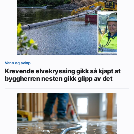
Vann og avløp
Krevende elvekryssing gikk så kjapt at
byggherren nesten gikk glipp av det