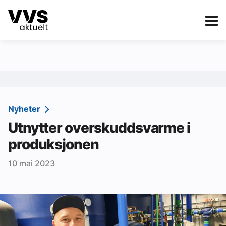
Kategorier
Om VVS Aktuelt
eBlad
Kategorier
Sanitær
Nyheter
Utnytter overskuddsvarme i
Ventilasjon
produksjonen
Varme og energi
10 mai 2023
Byggautomasjon
Vann og avløp
Aktuelle prosjekter