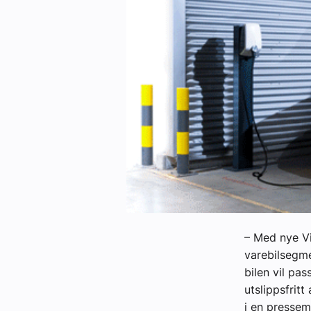
Kontakt oss:
Abonner på fagbladet Byggfakta N
Annonsere i VVS Aktuelt
Kontakt oss
Tips oss
eBlad
– Med nye Vi
varebilsegme
bilen vil pa
utslippsfritt
i en pressem