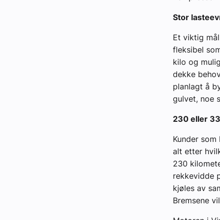
Stor lastee
Et viktig må
fleksibel so
kilo og mulig
dekke behove
planlagt å b
gulvet, noe 
230 eller 3
Kunder som k
alt etter hv
230 kilomete
rekkevidde p
kjøles av sa
Bremsene vil