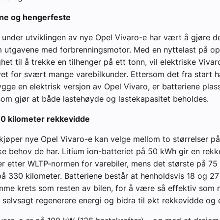
vne og hengerfeste
l under utviklingen av nye Opel Vivaro-e har vært å gjøre de
m utgavene med forbrenningsmotor. Med en nyttelast på op
het til å trekke en tilhenger på ett tonn, vil elektriske Viva
t for svært mange varebilkunder. Ettersom det fra start h
ygge en elektrisk versjon av Opel Vivaro, er batteriene plas
som gjør at både lastehøyde og lastekapasitet beholdes.
30 kilometer rekkevidde
jøper nye Opel Vivaro-e kan velge mellom to størrelser på
ilke behov de har. Litium ion-batteriet på 50 kWh gir en rek
r etter WLTP-normen for varebiler, mens det største på 75
å 330 kilometer. Batteriene består at henholdsvis 18 og 27
mme krets som resten av bilen, for å være så effektiv som 
 selvsagt regenerere energi og bidra til økt rekkevidde og e