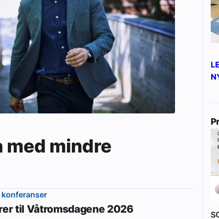
L
N
P
a med mindre
 konferanser
erer til Våtromsdagene 2026
S