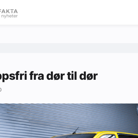
eBlad
psfri fra dør til dør
0