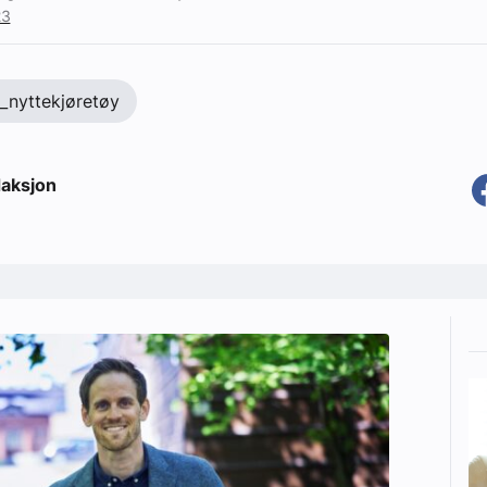
23
_nyttekjøretøy
aksjon