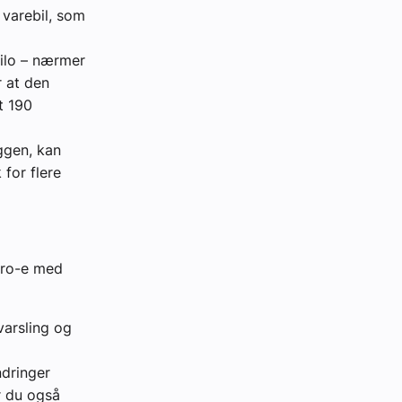
 varebil, som
kilo – nærmer
r at den
t 190
ggen, kan
for flere
aro-e med
svarsling og
ndringer
r du også