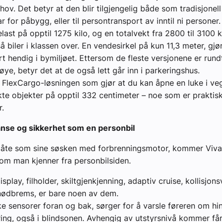
ov. Det betyr at den blir tilgjengelig både som tradisjonell
ar for påbygg, eller til persontransport av inntil ni personer.
last på opptil 1275 kilo, og en totalvekt fra 2800 til 3100 
 biler i klassen over. En vendesirkel på kun 11,3 meter, gjø
t hendig i bymiljøet. Ettersom de fleste versjonene er rund
øye, betyr det at de også lett går inn i parkeringshus.
FlexCargo-løsningen som gjør at du kan åpne en luke i ve
kte objekter på opptil 332 centimeter – noe som er praktisk 
.
anse og sikkerhet som en personbil
te som sine søsken med forbrenningsmotor, kommer Viv
om man kjenner fra personbilsiden.
play, filholder, skiltgjenkjenning, adaptiv cruise, kollisjon
nødbrems, er bare noen av dem.
ke sensorer foran og bak, sørger for å varsle føreren om hi
ing, også i blindsonen. Avhengig av utstyrsnivå kommer få