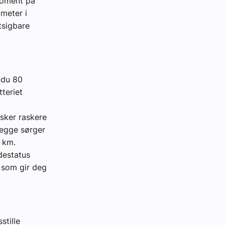
moment på
meter i
utsigbare
 du 80
teriet
sker raskere
Begge sørger
0 km.
destatus
 som gir deg
stille