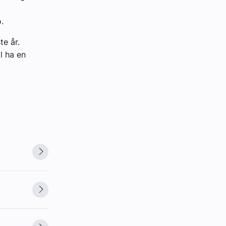
.
te år.
l ha en