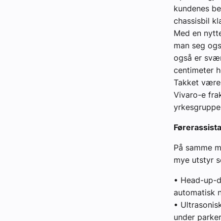
kundenes beh
chassisbil kl
Med en nytte
man seg også
også er svær
centimeter h
Takket være 
Vivaro-e fra
yrkesgrupper
Førerassist
På samme må
mye utstyr s
• Head-up-dis
automatisk 
• Ultrasonis
under parker