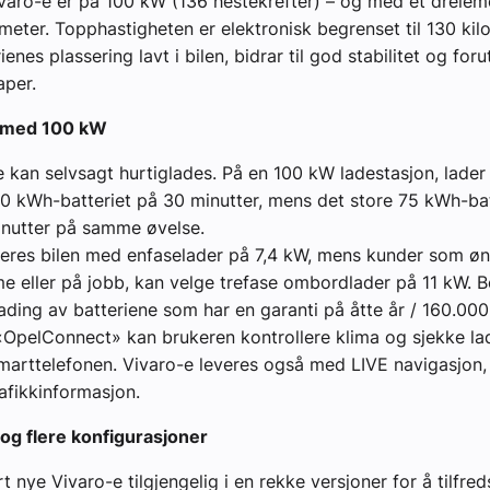
varo-e er på 100 kW (136 hestekrefter) – og med et dreie
ter. Topphastigheten er elektronisk begrenset til 130 kilo
ienes plassering lavt i bilen, bidrar til god stabilitet og for
aper.
s med 100 kW
 kan selvsagt hurtiglades. På en 100 kW ladestasjon, lader
0 kWh-batteriet på 30 minutter, mens det store 75 kWh-bat
inutter på samme øvelse.
eres bilen med enfaselader på 7,4 kW, mens kunder som øn
e eller på jobb, kan velge trefase ombordlader på 11 kW. 
lading av batteriene som har en garanti på åtte år / 160.00
OpelConnect» kan brukeren kontrollere klima og sjekke la
smarttelefonen. Vivaro-e leveres også med LIVE navigasjon,
afikkinformasjon.
og flere konfigurasjoner
t nye Vivaro-e tilgjengelig i en rekke versjoner for å tilfreds