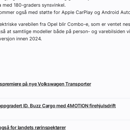
 med 180-graders synsvinkel.
kommer også med støtte for Apple CarPlay og Android Auto
ektriske varebilen fra Opel blir Combo-e, som er ventet nes
så at samtlige modeller både på person- og varebilsiden vi
 versjon innen 2024.
nspremiere på nye Volkswagen Transporter
pgradert ID. Buzz Cargo med 4MOTION firehjulsdrift
også for landets rørinspektører