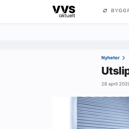
Kategorier
Om VVS Aktuelt
Kategorier
Sanitær
Nyheter
Ventilasjon
Utslip
Varme og energi
28 april 202
Byggautomasjon
Vann og avløp
Aktuelle prosjekter
Om VVS Aktuelt