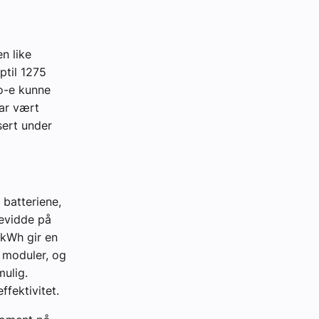
n like
ptil 1275
ro-e kunne
ar vært
sert under
 batteriene,
kevidde på
 kWh gir en
 moduler, og
mulig.
ffektivitet.