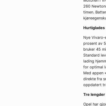
Motoren i Vi
260 Newtonme
timen. Batter
kjøreegensk
Hurtiglade
Nye Vivaro-e
prosent av 5
bruker 45 m
Standard lev
lading hjemm
for optimal 
Med appen «
direkte fra 
oppdatert tr
Tre lengder 
Opel har gjor