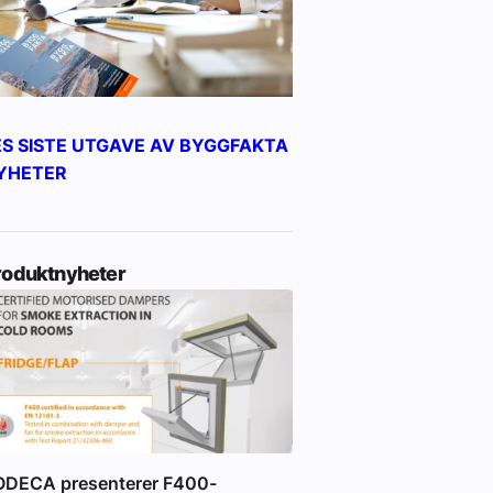
ES SISTE UTGAVE AV BYGGFAKTA
YHETER
roduktnyheter
ODECA presenterer F400-