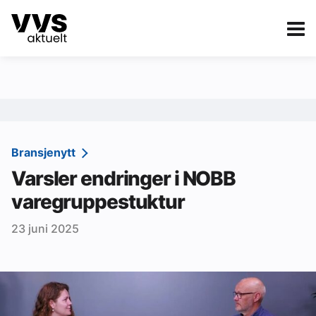
Kategorier
Om VVS Aktuelt
eBlad
Kategorier
Sanitær
Bransjenytt
Varsler endringer i NOBB
Ventilasjon
varegruppestuktur
Varme og energi
23 juni 2025
Byggautomasjon
Vann og avløp
Aktuelle prosjekter