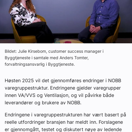
Om VVS Aktuelt
Kontakt oss:
Abonner på fagbladet Byggfakta Nyheter
Annonsere i VVS Aktuelt
Bildet: Julie Kirsebom, customer success manager i
Kontakt oss
Byggtjeneste i samtale med Anders Tomter,
forvaltningsansvarlig i Byggtjeneste.
Tips oss
Høsten 2025 vil det gjennomføres endringer i NOBB
eBlad
varegruppestruktur. Endringene gjelder varegrupper
innen VA/VVS og Ventilasjon, og vil påvirke både
leverandører og brukere av NOBB.
Endringene i varegruppestrukturen har vært basert på
reelle utfordringer bransjen har meldt inn. Forslagene
er gjennomgått, testet og diskutert nøye av ledende