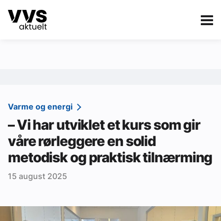
Kategorier
Om VVS Aktuelt
eBlad
Kategorier
Sanitær
Varme og energi
– Vi har utviklet et kurs som gir
Ventilasjon
våre rørleggere en solid
Varme og energi
metodisk og praktisk tilnærming
Byggautomasjon
15 august 2025
Vann og avløp
Aktuelle prosjekter