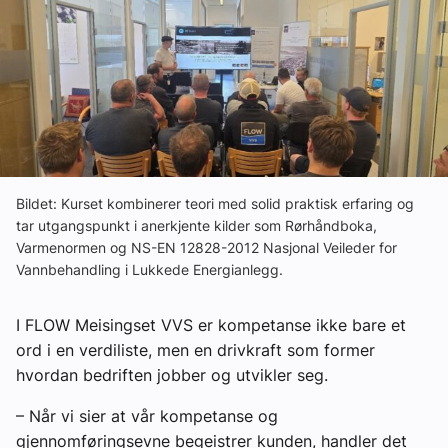
Om VVS Aktuelt
Kontakt oss:
Abonner på fagbladet Byggfakta Nyheter
Annonsere i VVS Aktuelt
Kontakt oss
Bildet: Kurset kombinerer teori med solid praktisk erfaring og
tar utgangspunkt i anerkjente kilder som Rørhåndboka,
Tips oss
Varmenormen og NS-EN 12828-2012 Nasjonal Veileder for
Vannbehandling i Lukkede Energianlegg.
eBlad
I FLOW Meisingset VVS er kompetanse ikke bare et
ord i en verdiliste, men en drivkraft som former
hvordan bedriften jobber og utvikler seg.
– Når vi sier at vår kompetanse og
gjennomføringsevne begeistrer kunden, handler det