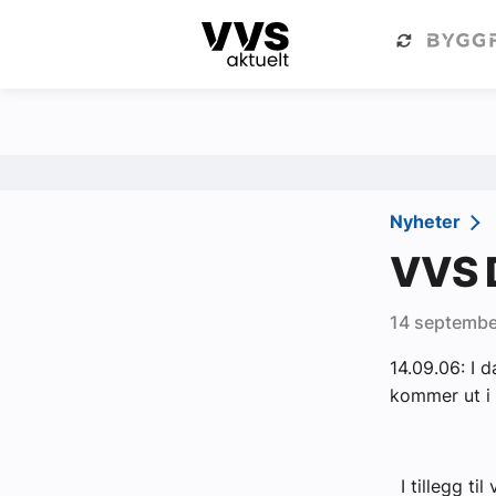
Kategorier
Om VVS Aktuelt
Kategorier
Sanitær
Nyheter
Ventilasjon
VVS 
Varme og energi
14 septembe
Byggautomasjon
14.09.06: I 
Vann og avløp
kommer ut i 
Aktuelle prosjekter
Om VVS Aktuelt
I tillegg til