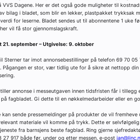
å VVS Dagene. Her er det også gode muligheter til kostnad
 av bilag i bladet, som blir en lekker, plastpakket trykksak
verdi for leserne. Bladet sendes ut til abonnentene 1 uke f
yheter
her vil få stor gjennomslagskraft.
st 21. september – Utgivelse: 9. oktober
til Sterner tar imot annonsebestillinger på telefon 69 70 05
. Pågangen er stor, vær tidlig ute for å sikre at nettopp di
sering.
iller annonse i messeutgaven innen tidsfristen får i tillegg e
å fagbladet. Gi dette til en nøkkelmedarbeider eller en g
ere kan sende pressemeldinger på produkter de vil fremheve
relevant materiale vil komme på trykk. Dette er selvfølgelig
tjeneste fra barnsjens beste fagblad. Ring gjerne sjefredakt
 27 917 både før, under og etter messen. e-post
jan@linc.