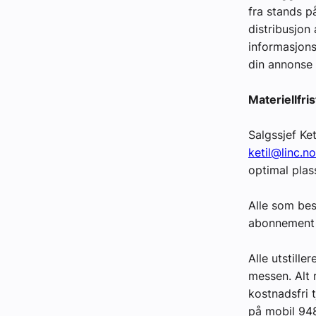
fra stands p
Kontakt oss:
distribusjon
informasjons
Abonner på fagbladet Byggfakta N
din annonse 
Annonsere i VVS Aktuelt
Materiellfri
Kontakt oss
Salgssjef Ke
Tips oss
ketil@linc.no
optimal plas
eBlad
Alle som best
abonnement p
Alle utstill
messen. Alt 
kostnadsfri 
på mobil 948