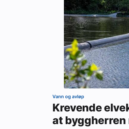
Vann og avløp
Krevende elvek
at byggherren 