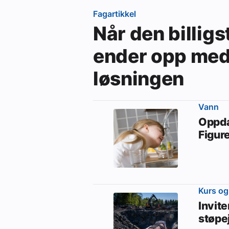
Fagartikkel
Når den billi
ender opp med 
løsningen
Vann
Oppda
Figur
Kurs og
Invite
støpe