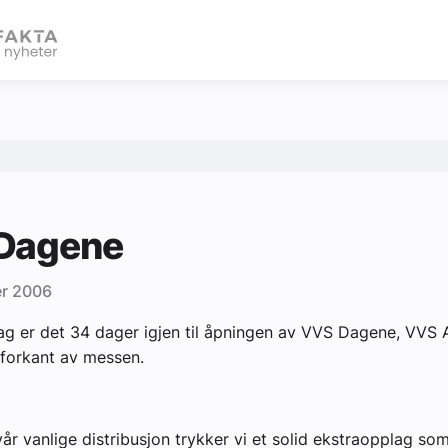
eBlad
Dagene
r 2006
dag er det 34 dager igjen til åpningen av VVS Dagene, VVS A
forkant av messen.
 vår vanlige distribusjon trykker vi et solid ekstraopplag so