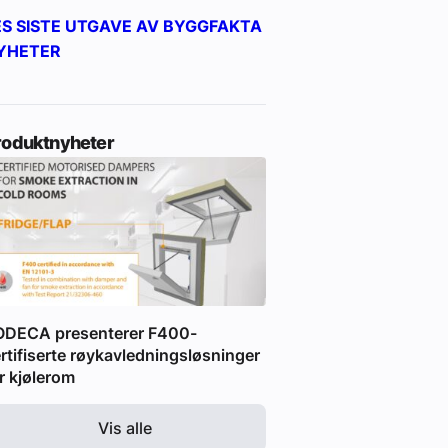
ES SISTE UTGAVE AV BYGGFAKTA
YHETER
roduktnyheter
ODECA presenterer F400-
rtifiserte røykavledningsløsninger
r kjølerom
Vis alle