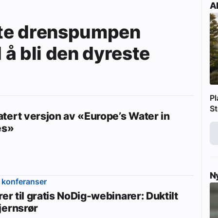
Ak
gste drenspumpen
å bli den dyreste
Pl
St
tert versjon av «Europe’s Water in
es»
N
 konferanser
rer til gratis NoDig-webinarer: Duktilt
jernsrør