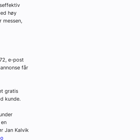
seffektiv
 med høy
ør messen,
 72, e-post
n annonse får
t gratis
od kunde.
 under
 en
ør Jan Kalvik
no