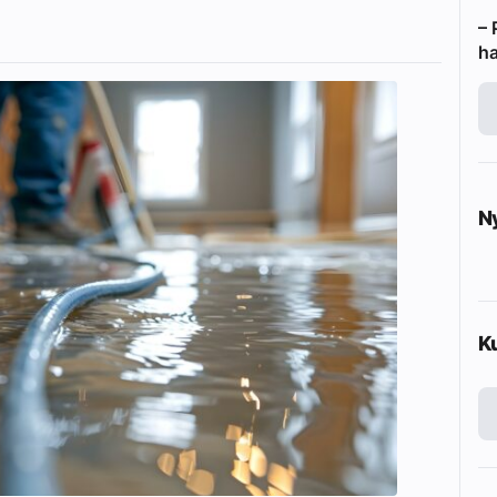
– 
ha
N
K