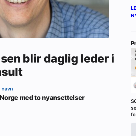
L
N
P
en blir daglig leder i
sult
m navn
Norge med to nyansettelser
S
se
fo