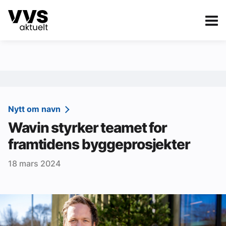
Kategorier
Om VVS Aktuelt
eBlad
Kategorier
Sanitær
Nytt om navn
Wavin styrker teamet for
Ventilasjon
framtidens byggeprosjekter
Varme og energi
18 mars 2024
Byggautomasjon
Vann og avløp
Aktuelle prosjekter