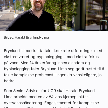
Om VVS Aktuelt
Kontakt oss:
Abonner på fagbladet Byggfakta Nyheter
Annonsere i VVS Aktuelt
Bildet: Harald Brynlund-Lima
Kontakt oss
Brynlund-Lima skal ta tak i konkrete utfordringer med
Tips oss
ekstremværet og byplanlegging – med ekstra fokus
på vann. Med 14 års erfaring innen eiendom og
byplanlegging føler Brynlund-Lima seg godt rustet til å
eBlad
takle komplekse problemstillinger. Jo vanskeligere, jo
bedre.
Som Senior Advisor for UCR skal Harald Brynlund-
Lima arbeide med en av Wavins kjernepunkter –
overvannshåndtering. Engasjementet for komplekse