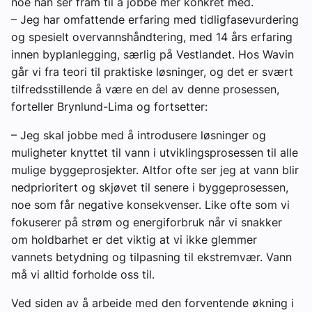
noe han ser fram til å jobbe mer konkret med.
– Jeg har omfattende erfaring med tidligfasevurdering
og spesielt overvannshåndtering, med 14 års erfaring
innen byplanlegging, særlig på Vestlandet. Hos Wavin
går vi fra teori til praktiske løsninger, og det er svært
tilfredsstillende å være en del av denne prosessen,
forteller Brynlund-Lima og fortsetter:
– Jeg skal jobbe med å introdusere løsninger og
muligheter knyttet til vann i utviklingsprosessen til alle
mulige byggeprosjekter. Altfor ofte ser jeg at vann blir
nedprioritert og skjøvet til senere i byggeprosessen,
noe som får negative konsekvenser. Like ofte som vi
fokuserer på strøm og energiforbruk når vi snakker
om holdbarhet er det viktig at vi ikke glemmer
vannets betydning og tilpasning til ekstremvær. Vann
må vi alltid forholde oss til.
Ved siden av å arbeide med den forventende økning i