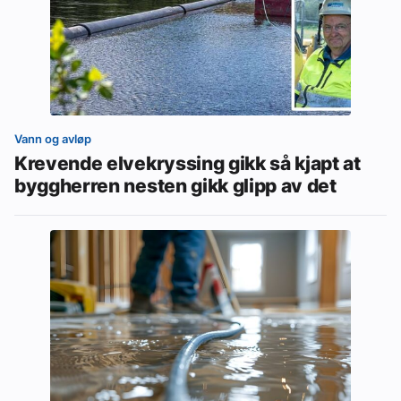
Vann og avløp
Krevende elvekryssing gikk så kjapt at
byggherren nesten gikk glipp av det