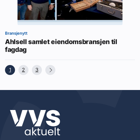
Bransjenytt
Ahlsell samlet eiendomsbransjen til
fagdag
1
2
3