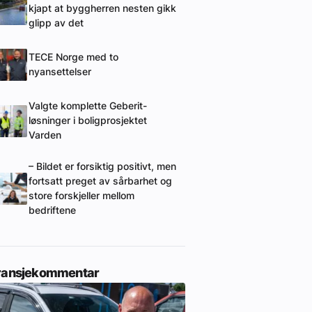
kjapt at byggherren nesten gikk
glipp av det
TECE Norge med to
nyansettelser
Valgte komplette Geberit-
løsninger i boligprosjektet
Varden
– Bildet er forsiktig positivt, men
fortsatt preget av sårbarhet og
store forskjeller mellom
bedriftene
ransjekommentar