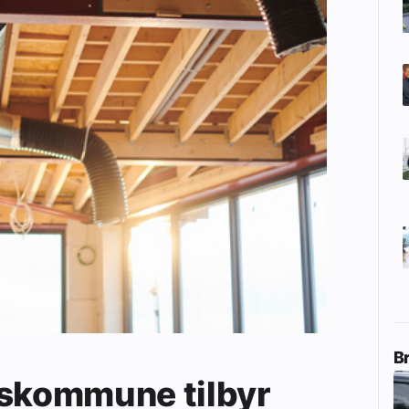
B
eskommune tilbyr