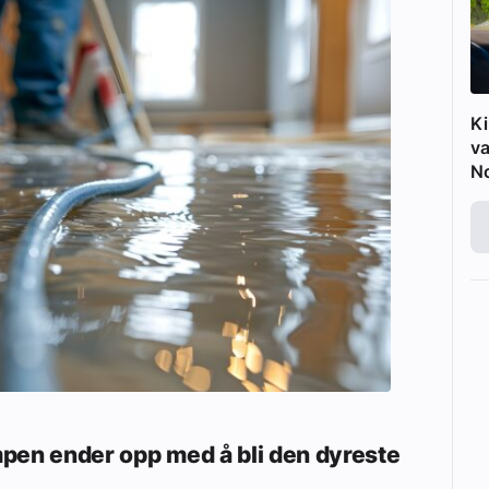
Ki
va
N
mpen ender opp med å bli den dyreste