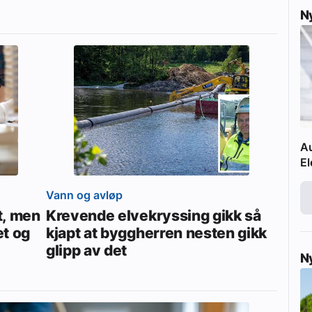
N
Au
El
Vann og avløp
vt, men
Krevende elvekryssing gikk så
et og
kjapt at byggherren nesten gikk
glipp av det
N