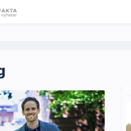
eBlad
g