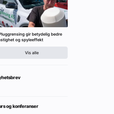
Pluggrensing gir betydelig bedre
stighet og spyleeffekt
Vis alle
yhetsbrev
urs og konferanser