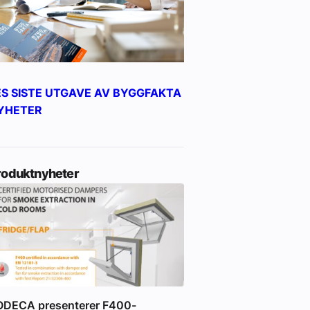
ES SISTE UTGAVE AV BYGGFAKTA
YHETER
roduktnyheter
ODECA presenterer F400-