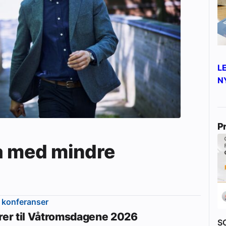
yheter
L
N
P
a med mindre
 konferanser
erer til Våtromsdagene 2026
S