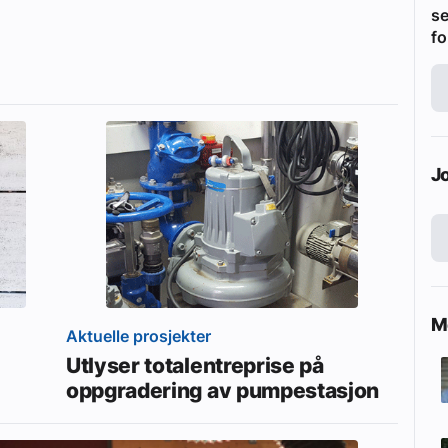
se
fo
J
Me
Aktuelle prosjekter
Utlyser totalentreprise på
oppgradering av pumpestasjon