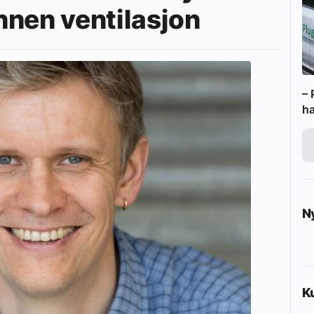
nnen ventilasjon
– 
ha
N
K