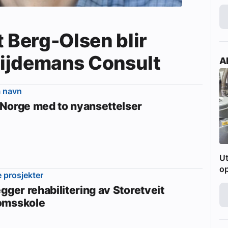
t Berg-Olsen blir
 Zijdemans Consult
Ak
m navn
Norge med to nyansettelser
Ut
o
e prosjekter
gger rehabilitering av Storetveit
omsskole