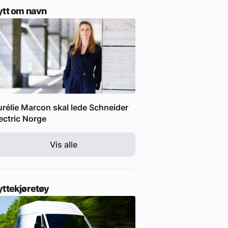
ytt om navn
rélie Marcon skal lede Schneider
ectric Norge
Vis alle
yttekjøretøy