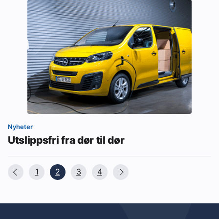
Nyheter
Utslippsfri fra dør til dør
1
2
3
4