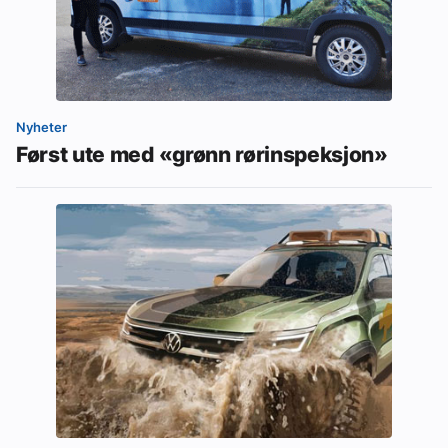
Nyheter
Først ute med «grønn rørinspeksjon»