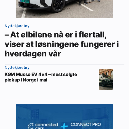
Om VVS Aktuelt
Kontakt oss:
Nyttekjøretøy
Abonner på fagbladet Byggfakta Nyheter
– At elbilene nå er i flertall,
viser at løsningene fungerer i
Annonsere i VVS Aktuelt
hverdagen vår
Kontakt oss
Tips oss
Nyttekjøretøy
KGM Musso EV 4×4 – mest solgte
pickup i Norge i mai
eBlad