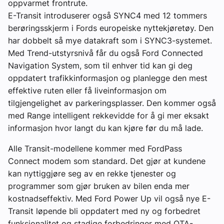
oppvarmet frontrute.
E-Transit introduserer også SYNC4 med 12 tommers
berøringsskjerm i Fords europeiske nyttekjøretøy. Den
har dobbelt så mye datakraft som i SYNC3-systemet.
Med Trend-utstyrsnivå får du også Ford Connected
Navigation System, som til enhver tid kan gi deg
oppdatert trafikkinformasjon og planlegge den mest
effektive ruten eller få liveinformasjon om
tilgjengelighet av parkeringsplasser. Den kommer også
med Range intelligent rekkevidde for å gi mer eksakt
informasjon hvor langt du kan kjøre før du må lade.
Alle Transit-modellene kommer med FordPass
Connect modem som standard. Det gjør at kundene
kan nyttiggjøre seg av en rekke tjenester og
programmer som gjør bruken av bilen enda mer
kostnadseffektiv. Med Ford Power Up vil også nye E-
Transit løpende bli oppdatert med ny og forbedret
funksjonalitet og stadige forbedringer med OTA-