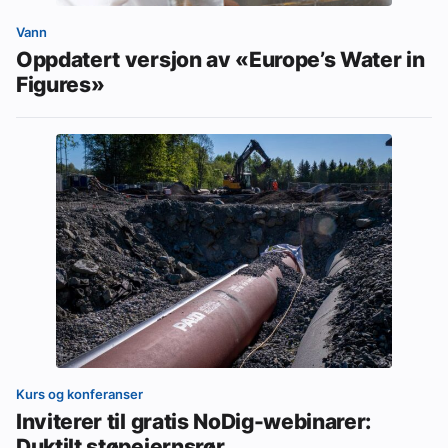
Vann
Oppdatert versjon av «Europe’s Water in
Figures»
Kurs og konferanser
Inviterer til gratis NoDig-webinarer:
Duktilt støpejernsrør