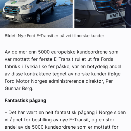
Om VVS Aktuelt
Kontakt oss:
Abonner på fagbladet Byggfakta Nyheter
Bildet: Nye Ford E-Transit er på vei til norske kunder
Annonsere i VVS Aktuelt
Av de mer enn 5000 europeiske kundeordrene som
Kontakt oss
var mottatt før første E-Transit rullet ut fra Fords
fabrikk i Tyrkia like før påske, var en betydelig andel
Tips oss
av disse kontraktene tegnet av norske kunder ifølge
Ford Motor Norges administrerende direktør, Per
eBlad
Gunnar Berg.
Fantastisk pågang
– Det har vært en helt fantastisk pågang i Norge siden
vi åpnet for bestilling av nye E-Transit, og en stor
andel av de 5000 kundeordrene som er mottatt for