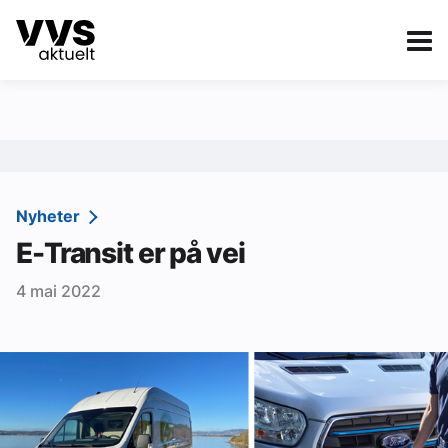
Kategorier
Om VVS Aktuelt
eBlad
Kategorier
Sanitær
Nyheter
E-Transit er på vei
Ventilasjon
4 mai 2022
Varme og energi
Byggautomasjon
Vann og avløp
Aktuelle prosjekter