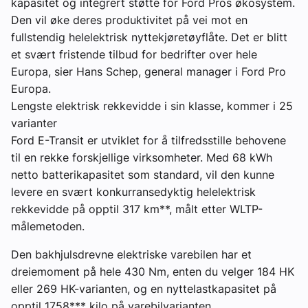
kapasitet og integrert støtte for Ford Pros økosystem.
Den vil øke deres produktivitet på vei mot en
fullstendig helelektrisk nyttekjøretøyflåte. Det er blitt
et svært fristende tilbud for bedrifter over hele
Europa, sier Hans Schep, general manager i Ford Pro
Europa.
Lengste elektrisk rekkevidde i sin klasse, kommer i 25
varianter
Ford E-Transit er utviklet for å tilfredsstille behovene
til en rekke forskjellige virksomheter. Med 68 kWh
netto batterikapasitet som standard, vil den kunne
levere en svært konkurransedyktig helelektrisk
rekkevidde på opptil 317 km**, målt etter WLTP-
målemetoden.
Den bakhjulsdrevne elektriske varebilen har et
dreiemoment på hele 430 Nm, enten du velger 184 HK
eller 269 HK-varianten, og en nyttelastkapasitet på
opptil 1758*** kilo på varebilvarianten.