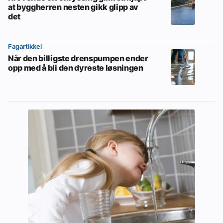
at byggherren nesten gikk glipp av
det
Fagartikkel
Når den billigste drenspumpen ender
opp med å bli den dyreste løsningen