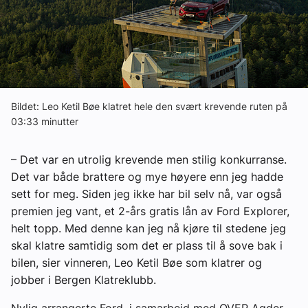
Om VVS Aktuelt
Kontakt oss:
Abonner på fagbladet Byggfakta Nyheter
Annonsere i VVS Aktuelt
Bildet: Leo Ketil Bøe klatret hele den svært krevende ruten på
03:33 minutter
Kontakt oss
– Det var en utrolig krevende men stilig konkurranse.
Tips oss
Det var både brattere og mye høyere enn jeg hadde
sett for meg. Siden jeg ikke har bil selv nå, var også
eBlad
premien jeg vant, et 2-års gratis lån av Ford Explorer,
helt topp. Med denne kan jeg nå kjøre til stedene jeg
skal klatre samtidig som det er plass til å sove bak i
bilen, sier vinneren, Leo Ketil Bøe som klatrer og
jobber i Bergen Klatreklubb.