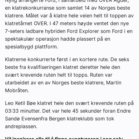
Nylig arrangerte Ford, i samarbeid med OVER Agder,
en klatrekonkurranse som samlet 14 av Norges beste
klatrere. Målet var å klatre hele veien helt til toppen av
klatretårnet OVER. I 47 meters høyde ventet den nye
7-seters ladbare hybriden Ford Explorer som Ford i en
spektakulær operasjon hadde plassert på en
spesialbygd plattform.
Klatrerne konkurrerte først i en kortere rute. De seks
beste fra kvalifiseringen klatret deretter hele den
svært krevende ruten helt til topps. Ruten var
utarbeidet av en av Norges beste klatrere, Martin
Mobråten.
Leo Ketil Bøe klatret hele den svært krevende ruten på
03:33 minutter. Det var hele 45 sekunder foran Endre
Sandø Evensenfra Bergen klatreklubb som tok
andreplassen.