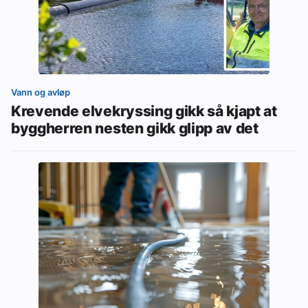
Vann og avløp
Krevende elvekryssing gikk så kjapt at
byggherren nesten gikk glipp av det