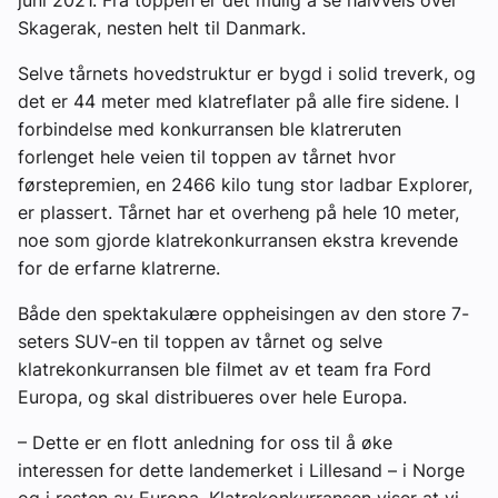
juni 2021. Fra toppen er det mulig å se halvveis over
Skagerak, nesten helt til Danmark.
Selve tårnets hovedstruktur er bygd i solid treverk, og
det er 44 meter med klatreflater på alle fire sidene. I
forbindelse med konkurransen ble klatreruten
forlenget hele veien til toppen av tårnet hvor
førstepremien, en 2466 kilo tung stor ladbar Explorer,
er plassert. Tårnet har et overheng på hele 10 meter,
noe som gjorde klatrekonkurransen ekstra krevende
for de erfarne klatrerne.
Både den spektakulære oppheisingen av den store 7-
seters SUV-en til toppen av tårnet og selve
klatrekonkurransen ble filmet av et team fra Ford
Europa, og skal distribueres over hele Europa.
– Dette er en flott anledning for oss til å øke
interessen for dette landemerket i Lillesand – i Norge