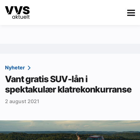
Kategorier
Om VVS Aktuelt
eBlad
Kategorier
Sanitær
Nyheter
Vant gratis SUV-lån i
Ventilasjon
spektakulær klatrekonkurranse
Varme og energi
2 august 2021
Byggautomasjon
Vann og avløp
Aktuelle prosjekter