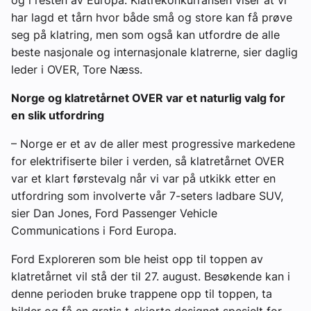
og i resten av Europa. Klatrekonkurransen viser at vi
har lagd et tårn hvor både små og store kan få prøve
seg på klatring, men som også kan utfordre de alle
beste nasjonale og internasjonale klatrerne, sier daglig
leder i OVER, Tore Næss.
Norge og klatretårnet OVER var et naturlig valg for
en slik utfordring
– Norge er et av de aller mest progressive markedene
for elektrifiserte biler i verden, så klatretårnet OVER
var et klart førstevalg når vi var på utkikk etter en
utfordring som involverte vår 7-seters ladbare SUV,
sier Dan Jones, Ford Passenger Vehicle
Communications i Ford Europa.
Ford Exploreren som ble heist opp til toppen av
klatretårnet vil stå der til 27. august. Besøkende kan i
denne perioden bruke trappene opp til toppen, ta