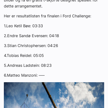
bilder og få en gratis t-skjorte designet spesielt for
dette arrangementet.
Her er resultatlisten fra finalen i Ford Challenge:
1.Leo Ketil Bøe: 03:33
2.Endre Sandø Evensen: 04:18
3.Stian Christophersen: 04:26
4.Tobias Reidel: 05:05
5.Andreas Ladstein: 08:23
6.Matteo Manzoni: —–