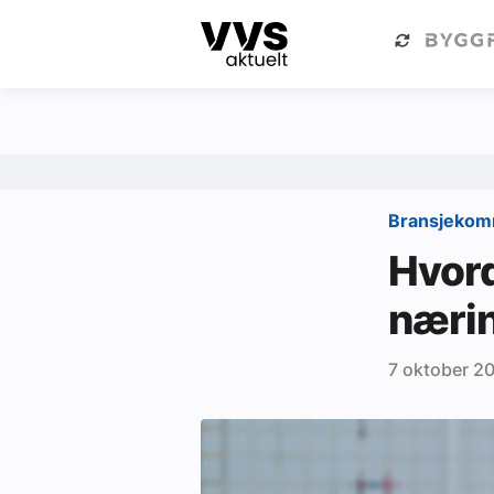
Kategorier
Om VVS Aktuelt
Kategorier
Sanitær
Bransjeko
Ventilasjon
Hvord
Varme og energi
næri
Byggautomasjon
7 oktober 2
Vann og avløp
Aktuelle prosjekter
Om VVS Aktuelt