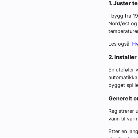
1. Juster 
I bygg fra 1
Nord/øst og 
temperaturen
Les også:
Hv
2. Install
En uteføler v
automatikkan
bygget spille
Generelt 
Registrerer 
vann til var
Etter en lan