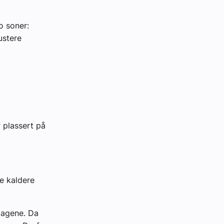
o soner:
ustere
 plassert på
e kaldere
rdagene. Da