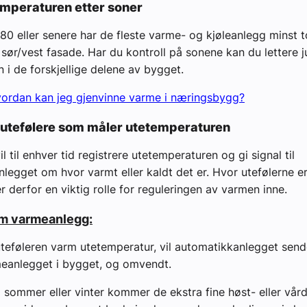
temperaturen etter soner
980 eller senere har de fleste varme- og kjøleanlegg minst t
sør/vest fasade. Har du kontroll på sonene kan du lettere j
 i de forskjellige delene av bygget.
ordan kan jeg gjenvinne varme i næringsbygg?
er utefølere som måler utetemperaturen
il til enhver tid registrere utetemperaturen og gi signal til
legget om hvor varmt eller kaldt det er. Hvor utefølerne er
r derfor en viktig rolle for reguleringen av varmen inne.
om varmeanlegg:
uteføleren
varm
utetemperatur, vil automatikkanlegget send
meanlegget i bygget, og omvendt.
g sommer eller vinter kommer de ekstra fine høst- eller vå