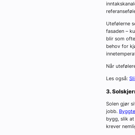
inntakskanal
referanseføl
Utefølerne so
fasaden – ku
blir som ofte
behov for kj
innetemperatu
Når utefølere
Les også:
Sl
3. Solskje
Solen gjør si
jobb.
Byggtek
bygg, slik a
krever neml