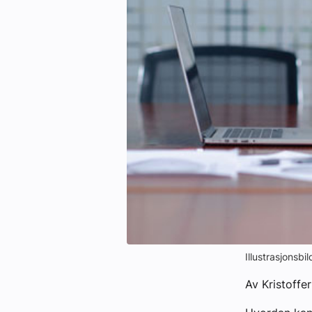
Kontakt oss:
Abonner på fagbladet Byggfakta N
Annonsere i VVS Aktuelt
Kontakt oss
Tips oss
eBlad
Illustrasjonsbi
Av Kristoffe