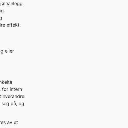
jøleanlegg.
og
ig
re effekt
g eller
nkelte
 for intern
t hverandre.
 seg på, og
es av et