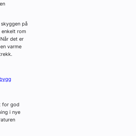
 en
er skyggen på
t enkelt rom
. Når det er
 den varme
 trekk.
sbygg
t for god
ing i nye
raturen