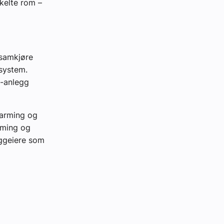
nkelte rom –
 samkjøre
ksystem.
D-anlegg
varming og
arming og
ggeiere som