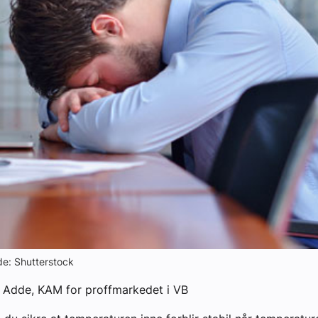
yheter
lde: Shutterstock
r Adde,
KAM for proffmarkedet i VB