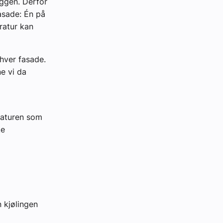
yggen. Derfor
fasade: Én på
ratur kan
 hver fasade.
ne vi da
eraturen som
ke
 kjølingen