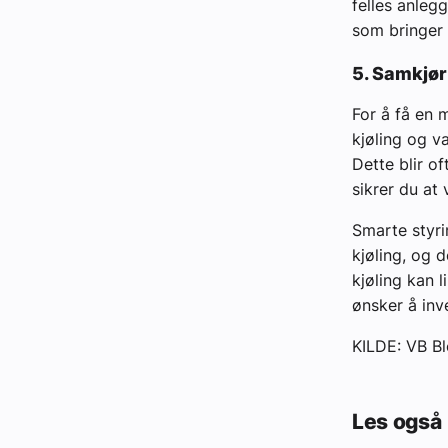
felles anleg
som bringer 
5. Samkjør
For å få en 
kjøling og v
Dette blir o
sikrer du at 
Smarte styri
kjøling, og 
kjøling kan l
ønsker å inv
KILDE: VB B
Les også