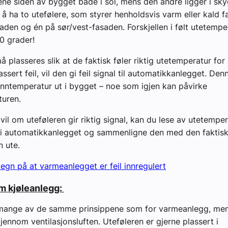
 ene siden av bygget bade i sol, mens den andre ligger i sk
g å ha to utefølere, som styrer henholdsvis varm eller kald 
aden og én på sør/vest-fasaden. Forskjellen i følt utetempe
20 grader!
å plasseres slik at de faktisk føler riktig utetemperatur for
assert feil, vil den gi feil signal til automatikkanlegget. Den
anntemperatur ut i bygget – noe som igjen kan påvirke
turen.
 tvil om uteføleren gir riktig signal, kan du lese av utetemp
t i automatikkanlegget og sammenligne den med den faktis
 ute.
tegn på at varmeanlegget er feil innregulert
m kjøleanlegg:
 mange av de samme prinsippene som for varmeanlegg, men
gjennom ventilasjonsluften. Uteføleren er gjerne plassert i