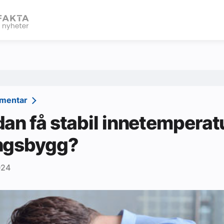
eBlad
mmentar
an få stabil innetemperatu
ngsbygg?
024