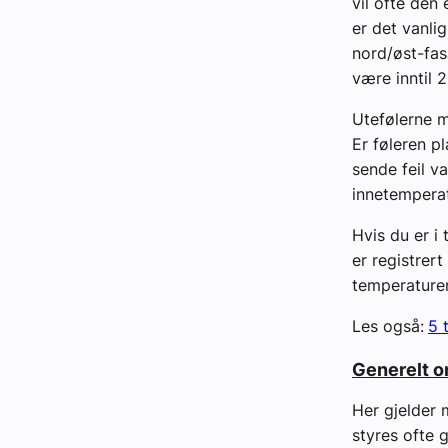
vil ofte den
er det vanli
nord/øst-fas
være inntil 
Utefølerne m
Er føleren pl
sende feil v
innetempera
Hvis du er i
er registrer
temperaturen
Les også:
5 
Generelt o
Her gjelder
styres ofte 