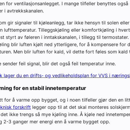
en for ventilasjonsanlegget. I mange tilfeller benyttes også
er i avtrekkskanalen.
m gir signaler til kjøleanlegg, tar ikke hensyn til solen ell
n lufttemperatur. Tilleggskjøling eller komfortkjøling i hver
st styrt av føleren i inntakskanalen, i tillegg til termostater
øling blir luften kjølt ned ytterligere, for å kompensere for
ren. Men blir luften for kald, vil dette fort føles som kald
 sender feil signal, blir det også feil temperatur inne.
ik lager du en drifts- og vedlikeholdsplan for VVS i næring
rming for en stabil innetemperatur
tt for å varme opp bygget, og i noen tilfeller gjør den en lit
nisk forskrift
legger opp til at det skal monteres solskjerm
t det ikke trengs så mye kjøling inne. Å kjøle ned innetempe
ig 2-3 ganger mer energi enn å varme bygget opp.