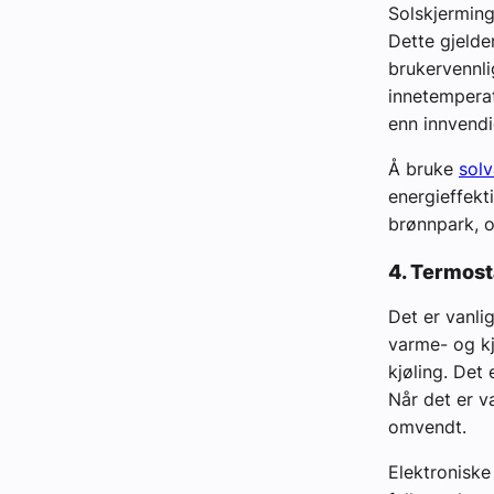
Solskjerming
Dette gjelde
brukervennli
innetemperat
enn innvendi
Å bruke
sol
energieffekt
brønnpark, og
4. Termost
Det er vanli
varme- og kj
kjøling. Det
Når det er v
omvendt.
Elektroniske