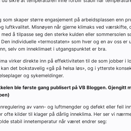
du sikre at temperaturen inne forblir stabil når temperatur
ng som skaper større engasjement på arbeidsplassen enn p
g luftkvalitet. Misnøyen når gjerne klimaks ved værskifte, 
r med å tilpasse seg den sterke kulden eller sommersolen so
. Den individuelle «termostaten» som hver og en av oss er 
 inn, selv om inneklimaet i utgangspunktet er bra.
ima virker direkte inn på effektiviteten til de som jobber i lo
r kan det bokstavelig «gå på helsa løs», og i ytterste konsek
elseplager og sykemeldinger.
kelen ble første gang publisert på VB Bloggen. Gjengitt me
pen)
nregulering av vann- og luftmengder og defekt eller feil inn
r ofte kilder til klager på dårlig inneklima. Her ser vi nær
 holde stabil innetemperatur når været endrer seg: