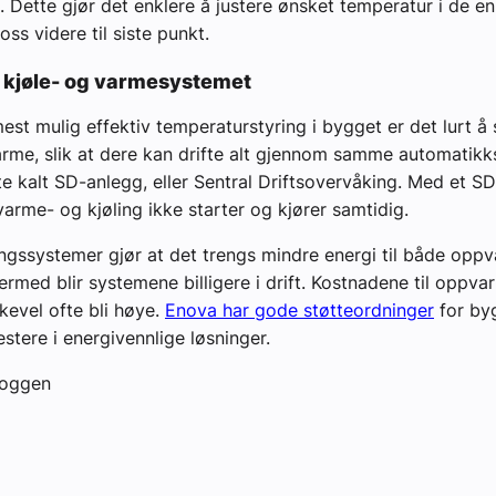
g. Dette gjør det enklere å justere ønsket temperatur i de e
oss videre til siste punkt.
 kjøle- og varmesystemet
mest mulig effektiv temperaturstyring i bygget er det lurt å
arme, slik at dere kan drifte alt gjennom samme automatik
fte kalt SD-anlegg, eller Sentral Driftsovervåking. Med et S
varme- og kjøling ikke starter og kjører samtidig.
ngssystemer gjør at det trengs mindre energi til både opp
dermed blir systemene billigere i drift. Kostnadene til oppv
ikevel ofte bli høye.
Enova har gode støtteordninge
r
for by
estere i energivennlige løsninger.
loggen