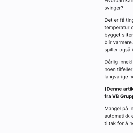
Hvordan kan 
svinger?
Det er få ti
temperatur o
bygget slite
blir varmere
spiller også
Dårlig innekl
noen tilfelle
langvarige h
(Denne artik
fra VB Grup
Mangel på in
automatikk e
tiltak for å