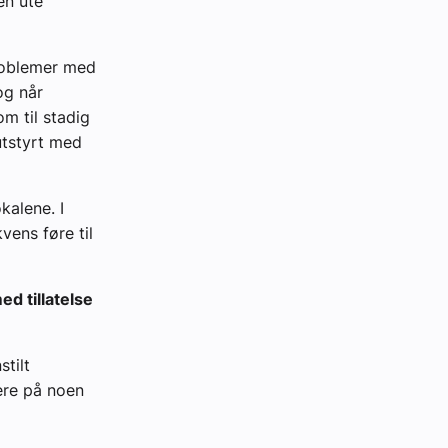
en ute
roblemer med
og når
m til stadig
utstyrt med
kalene. I
vens føre til
d tillatelse
stilt
mere på noen