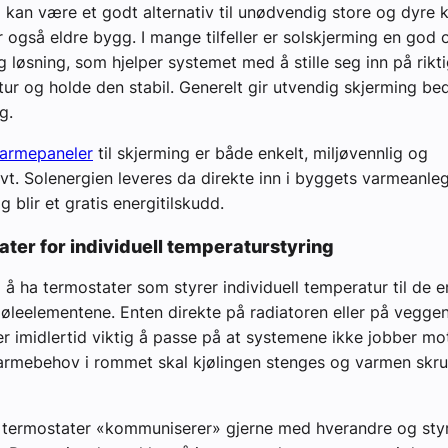
 kan være et godt alternativ til unødvendig store og dyre k
r også eldre bygg. I mange tilfeller er solskjerming en god 
g løsning, som hjelper systemet med å stille seg inn på rikt
ur og holde den stabil. Generelt gir utvendig skjerming bed
g.
varmepaneler
til skjerming er både enkelt, miljøvennlig og
ivt. Solenergien leveres da direkte inn i byggets varmeanleg
 blir et gratis energitilskudd.
ater for individuell temperaturstyring
g å ha termostater som styrer individuell temperatur til de e
øleelementene. Enten direkte på radiatoren eller på veggen
 er imidlertid viktig å passe på at systemene ikke jobber mo
armebehov i rommet skal kjølingen stenges og varmen skru
 termostater «kommuniserer» gjerne med hverandre og styr