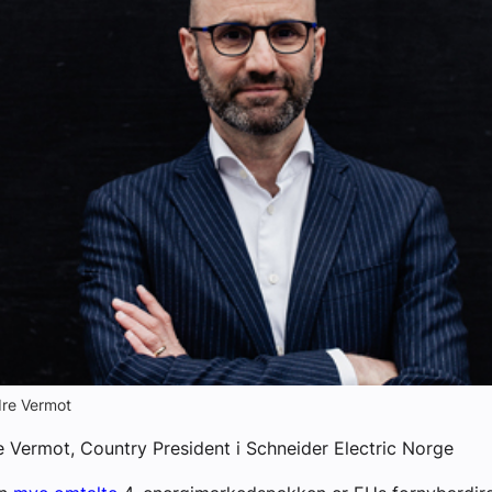
yheter
dre Vermot
 Vermot, Country President i Schneider Electric Norge