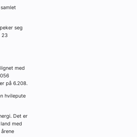
 samlet
 peker seg
å 23
nlignet med
.056
er på 6.208.
n hvilepute
ergi. Det er
t land med
i årene