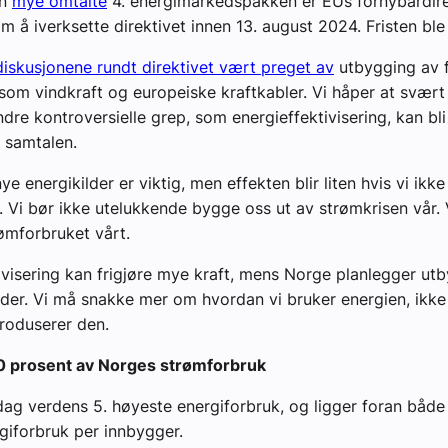
en
mye omtalte
4. energimarkedspakken er EUs fornybardire
m å iverksette direktivet innen 13. august 2024. Fristen ble
diskusjonene rundt direktivet vært preget
av
utbygging av 
 som vindkraft og europeiske kraftkabler. Vi håper at svært
ndre kontroversielle grep, som energieffektivisering, kan bl
v samtalen.
e energikilder er viktig, men effekten blir liten hvis vi ikke
. Vi bør ikke utelukkende bygge oss ut av strømkrisen vår.
ømforbruket vårt.
ivisering kan frigjøre mye kraft, mens Norge planlegger ut
lder. Vi må snakke mer om hvordan vi bruker energien, ikke
roduserer den.
0 prosent av Norges strømforbruk
dag verdens 5. høyeste energiforbruk, og ligger foran båd
giforbruk per innbygger.