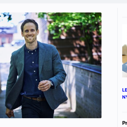
L
N
P