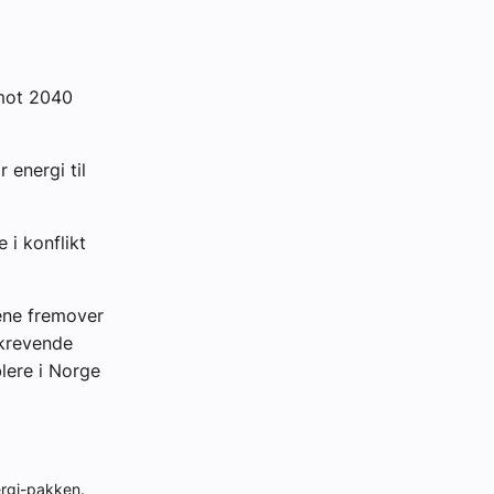
 mot 2040
 energi til
 i konflikt
rene fremover
tkrevende
lere i Norge
ergi-pakken.