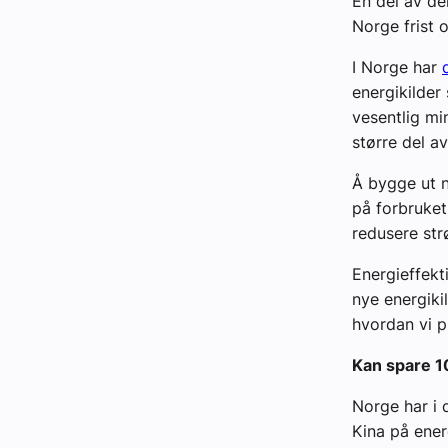
En del av d
Norge frist o
I Norge har
energikilder
vesentlig mi
større del a
Å bygge ut ny
på forbruket
redusere str
Energieffekt
nye energiki
hvordan vi p
Kan spare 1
Norge har i 
Kina på ener