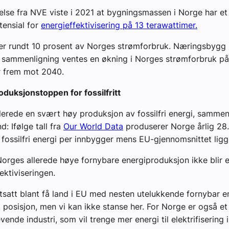
lse fra NVE viste i 2021 at bygningsmassen i Norge har et
ensial for
e
nergieffektivisering på 13 terawattimer.
rer rundt 10 prosent av Norges strømforbruk. Næringsbygg
il sammenligning ventes en økning i Norges strømforbruk p
r frem mot 2040.
duksjonstoppen for fossilfritt
lerede en svært høy produksjon av fossilfri energi, samme
: Ifølge tall fra
Our World Data
produserer Norge årlig 28
 fossilfri energi per innbygger mens EU-gjennomsnittet ligg
Norges allerede høye fornybare energiproduksjon ikke blir e
ektiviseringen.
tsatt blant få land i EU med nesten utelukkende fornybar en
k posisjon, men vi kan ikke stanse her. For Norge er også e
ende industri, som vil trenge mer energi til elektrifisering 