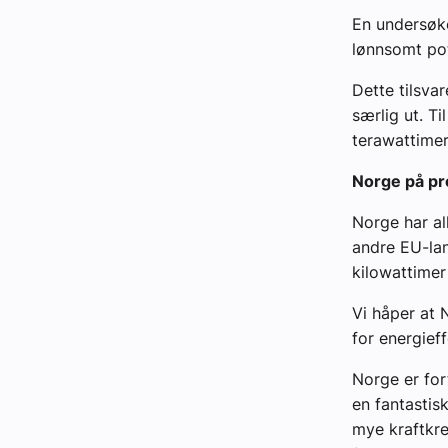
En undersøke
lønnsomt pot
Dette tilsva
særlig ut. T
terawattime
Norge på pro
Norge har al
andre EU-land
kilowattimer
Vi håper at 
for energieff
Norge er for
en fantastis
mye kraftkrev