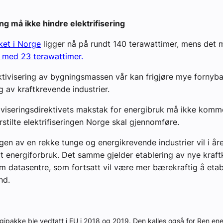
ing må ikke hindre elektrifisering
ket i Norge
ligger nå på rundt 140 terawattimer, mens det
ke med 23 terawattimer
.
ktivisering av bygningsmassen vår kan frigjøre mye fornybar
ng av kraftkrevende industrier.
iviseringsdirektivets makstak for energibruk må ikke komme
stilte elektrifiseringen Norge skal gjennomføre.
ingen av en rekke tunge og energikrevende industrier vil i å
 energiforbruk. Det samme gjelder etablering av nye kraf
om datasentre, som fortsatt vil være mer bærekraftig å etab
nd.
gipakke ble vedtatt i EU i 2018 og 2019. Den kalles også for Ren en