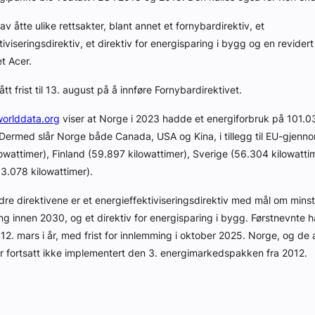
v åtte ulike rettsakter, blant annet et fornybardirektiv, et
iviseringsdirektiv, et direktiv for energisparing i bygg og en revidert
t Acer.
tt frist til 13. august på å innføre Fornybardirektivet.
worlddata.org
viser at Norge i 2023 hadde et energiforbruk på 101.
Dermed slår Norge både Canada, USA og Kina, i tillegg til EU-gjenno
owattimer), Finland (59.897 kilowattimer), Sverige (56.304 kilowatti
3.078 kilowattimer).
dre direktivene er et energieffektiviseringsdirektiv med mål om mins
ng innen 2030, og et direktiv for energisparing i bygg. Førstnevnte 
t 12. mars i år, med frist for innlemming i oktober 2025. Norge, og d
r fortsatt ikke implementert den 3. energimarkedspakken fra 2012.