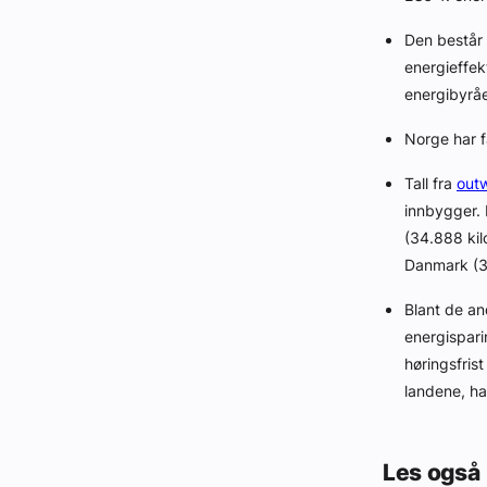
Den består a
energieffekt
energibyråe
Norge har få
Tall fra
out
innbygger. 
(34.888 kil
Danmark (3
Blant de an
energispari
høringsfris
landene, ha
Les også