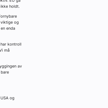
ktiv. EU ga
 ikke holdt.
fornybare
 viktige og
i en enda
 har kontroll
 Vi må
byggingen av
 bare
e USA og