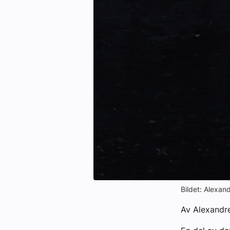
Kontakt oss:
Abonner på fagbladet Byggfakta N
Annonsere i VVS Aktuelt
Kontakt oss
Tips oss
eBlad
Bildet: Alexan
Av Alexandre