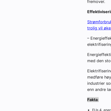
fremover.
Effektiviser
Strømforbru
trolig vil ø
– Energieffe
elektrifiseri
Energieffekt
med den stor
Elektrifiser
medføre høyt
industrier s
enn andre la
Fakta
:
EUs 4. ener