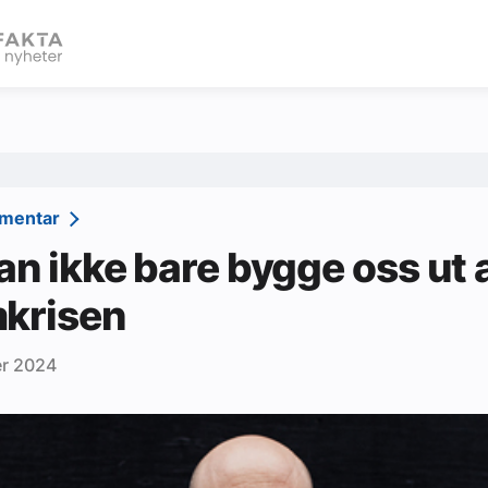
eBlad
mmentar
kan ikke bare bygge oss ut 
krisen
r 2024