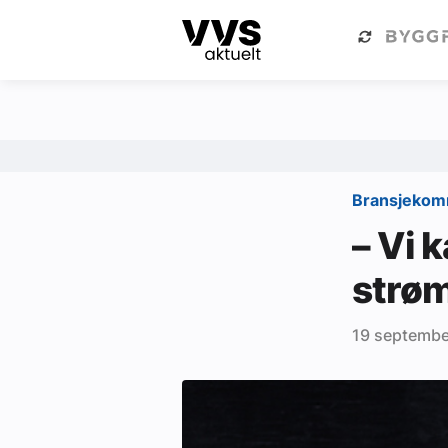
Kategorier
Om VVS Aktuelt
Kategorier
Sanitær
Bransjeko
Ventilasjon
– Vi 
Varme og energi
strøm
Byggautomasjon
19 septembe
Vann og avløp
Aktuelle prosjekter
Om VVS Aktuelt