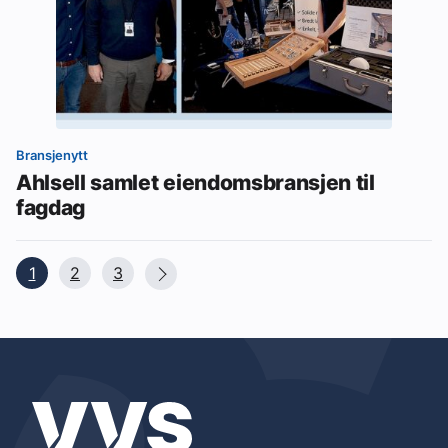
Bransjenytt
Ahlsell samlet eiendomsbransjen til
fagdag
1
2
3