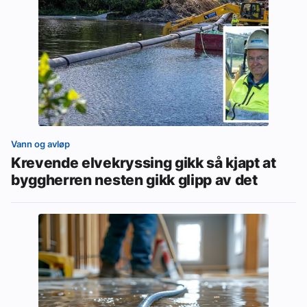
Vann og avløp
Krevende elvekryssing gikk så kjapt at
byggherren nesten gikk glipp av det