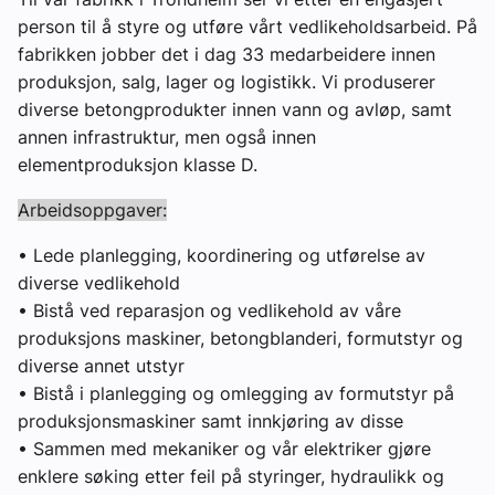
person til å styre og utføre vårt vedlikeholdsarbeid. På
Om VVS Aktuelt
fabrikken jobber det i dag 33 medarbeidere innen
Kontakt oss:
produksjon, salg, lager og logistikk. Vi produserer
diverse betongprodukter innen vann og avløp, samt
Abonner på fagbladet Byggfakta Nyheter
annen infrastruktur, men også innen
elementproduksjon klasse D.
Annonsere i VVS Aktuelt
Arbeidsoppgaver:
Kontakt oss
• Lede planlegging, koordinering og utførelse av
Tips oss
diverse vedlikehold
• Bistå ved reparasjon og vedlikehold av våre
eBlad
produksjons maskiner, betongblanderi, formutstyr og
diverse annet utstyr
• Bistå i planlegging og omlegging av formutstyr på
produksjonsmaskiner samt innkjøring av disse
• Sammen med mekaniker og vår elektriker gjøre
enklere søking etter feil på styringer, hydraulikk og