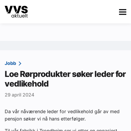
Kategorier
Om VVS Aktuelt
eBlad
Kategorier
Sanitær
Jobb
Loe Rørprodukter søker leder for
Ventilasjon
vedlikehold
Varme og energi
29 april 2024
Byggautomasjon
Vann og avløp
Da vår nåværende leder for vedlikehold går av med
pensjon søker vi nå hans etterfølger.
Aktuelle prosjekter
Til vår fabrikk i Trondheim ser vi etter en engasjert