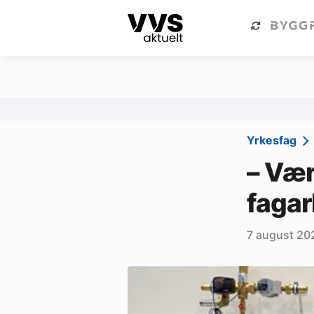
Kategorier
Om VVS Aktuelt
Kategorier
Sanitær
Yrkesfag
Ventilasjon
– Vær
Varme og energi
fagar
Byggautomasjon
7 august 20
Vann og avløp
Aktuelle prosjekter
Om VVS Aktuelt