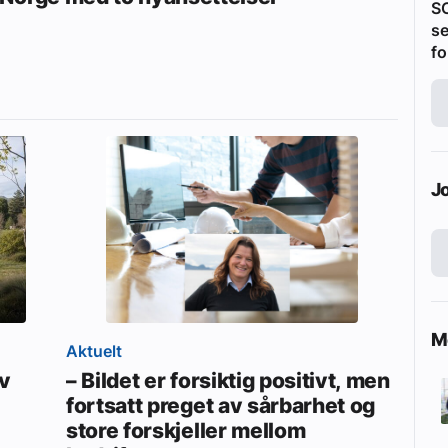
S
se
fo
J
Me
Aktuelt
av
– Bildet er forsiktig positivt, men
fortsatt preget av sårbarhet og
store forskjeller mellom