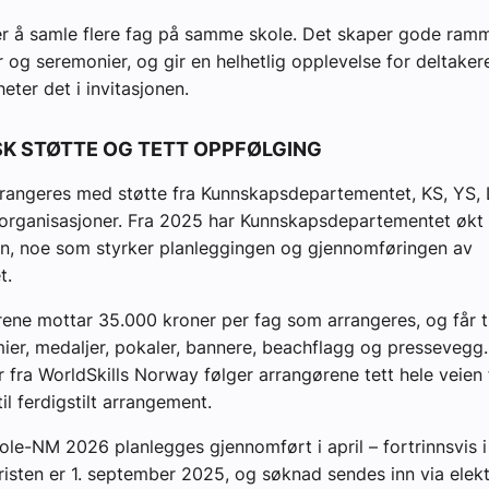
er å samle flere fag på samme skole. Det skaper gode ram
 og seremonier, og gir en helhetlig opplevelse for deltaker
eter det i invitasjonen.
K STØTTE OG TETT OPPFØLGING
rangeres med støtte fra Kunnskapsdepartementet, KS, YS,
eorganisasjoner. Fra 2025 har Kunnskapsdepartementet økt
en, noe som styrker planleggingen og gjennomføringen av
t.
ne mottar 35.000 kroner per fag som arrangeres, og får ti
ier, medaljer, pokaler, bannere, beachflagg og pressevegg.
r fra WorldSkills Norway følger arrangørene tett hele veien 
il ferdigstilt arrangement.
kole-NM 2026 planlegges gjennomført i april – fortrinnsvis i 
risten er 1. september 2025, og søknad sendes inn via elek