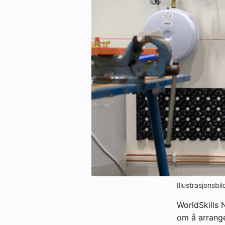
Kontakt oss:
Abonner på fagbladet Byggfakta N
Annonsere i VVS Aktuelt
Kontakt oss
Tips oss
eBlad
Illustrasjonsbi
WorldSkills 
om å arrange