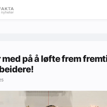
eBlad
 med på å løfte frem frem
beidere!
25