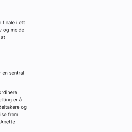
inale i ett
tiv og melde
 at
 en sentral
ordinere
tting er å
 deltakere og
vise frem
 Anette