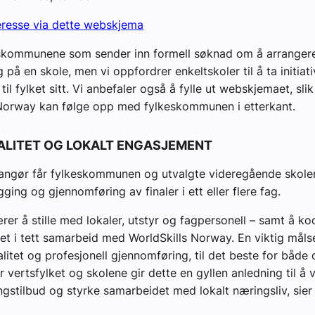
eresse via dette webskjema
skommunene som sender inn formell søknad om å arrangere f
ag på en skole, men vi oppfordrer enkeltskoler til å ta initia
 til fylket sitt. Vi anbefaler også å fylle ut webskjemaet, slik
 Norway kan følge opp med fylkeskommunen i etterkant.
VALITET OG LOKALT ENGASJEMENT
ngør får fylkeskommunen og utvalgte videregående skoler
egging og gjennomføring av finaler i ett eller flere fag.
rer å stille med lokaler, utstyr og fagpersonell – samt å ko
t i tett samarbeid med WorldSkills Norway. En viktig målse
alitet og profesjonell gjennomføring, til det beste for både
r vertsfylket og skolene gir dette en gyllen anledning til å 
ngstilbud og styrke samarbeidet med lokalt næringsliv, sier