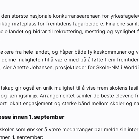
den største nasjonale konkurransearenaen for yrkesfagele
viktig møteplass for fremtidens fagarbeidere. Finalene saml
ele landet og bidrar til rekruttering, mestring og synlighet 
.
søkere fra hele landet, og håper både fylkeskommuner og 
r denne muligheten til å være med på å løfte frem fremtide
, sier Anette Johansen, prosjektleder for Skole-NM i WorldS
skap gir også en unik mulighet til å vise frem skolens fasili
g læringsmiljø. Arrangementet samler de beste elevene fr
ort lokalt engasjement og sterke bånd mellom skoler og næ
esse innen 1. september
 skoler som ønsker å være medarrangør bør melde sin inter
nnen 1. september: