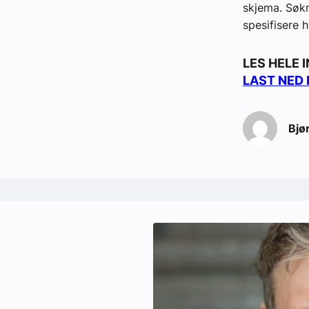
skjema. Søkn
spesifisere h
LES HELE 
LAST NED 
Bjø