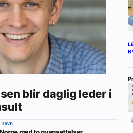
L
N
P
en blir daglig leder i
sult
m navn
Norge med to nyansettelser