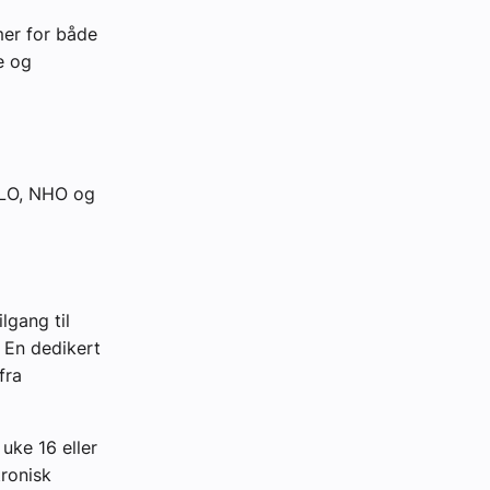
mer for både
e og
 LO, NHO og
lgang til
 En dedikert
fra
uke 16 eller
tronisk