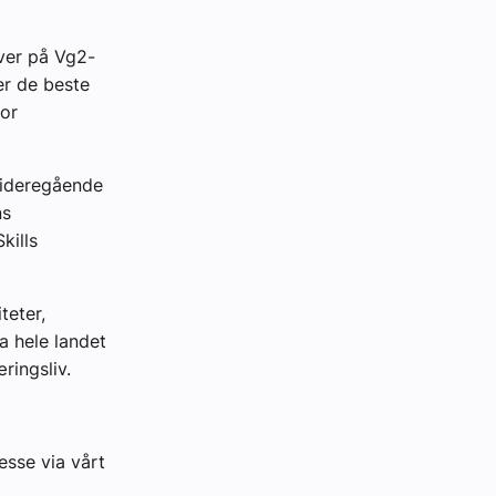
ver på Vg2-
er de beste
for
videregående
ns
kills
teter,
a hele landet
ringsliv.
esse via vårt