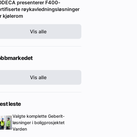
ODECA presenterer F400-
rtifiserte røykavledningsløsninger
r kjølerom
Vis alle
obbmarkedet
Vis alle
st leste
Valgte komplette Geberit-
løsninger i boligprosjektet
Varden