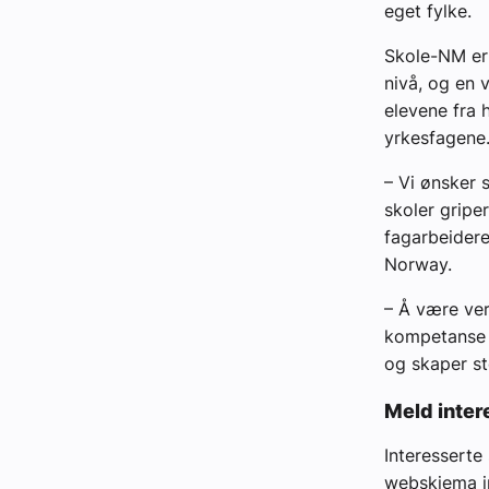
eget fylke.
Skole-NM er 
nivå, og en 
elevene fra h
yrkesfagene
– Vi ønsker 
skoler gripe
fagarbeidere
Norway.
– Å være vert
kompetanse o
og skaper st
Meld inter
Interesserte
webskjema i