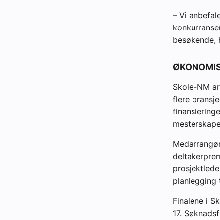
– Vi anbefal
konkurranser
besøkende, h
ØKONOMIS
Skole-NM ar
flere bransj
finansiering
mesterskape
Medarrangøre
deltakerprem
prosjektlede
planlegging t
Finalene i S
17. Søknadsf