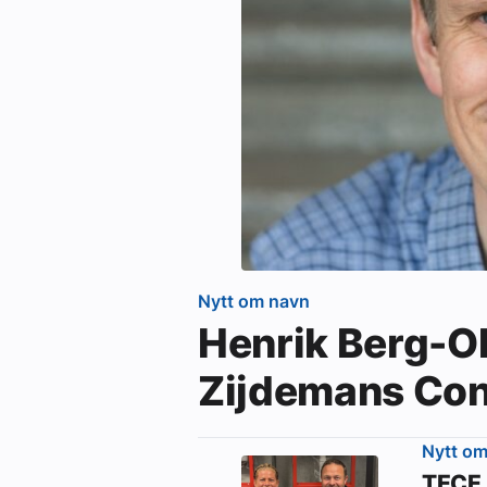
Nytt om navn
Henrik Berg-Ols
Zijdemans Con
Nytt o
TECE 