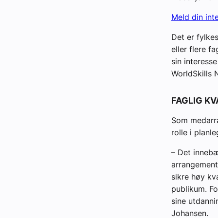
Meld din int
Det er fylke
eller flere f
sin interesse
WorldSkills
FAGLIG K
Som medarra
rolle i planl
– Det innebæ
arrangemente
sikre høy kv
publikum. Fo
sine utdanni
Johansen.