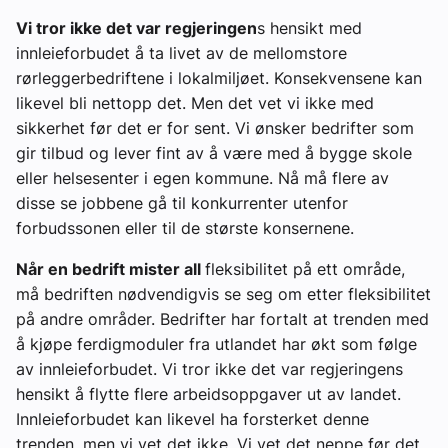
Vi tror ikke det var regjeringen
s hensikt med
innleieforbudet å ta livet av de mellomstore
rørleggerbedriftene i lokalmiljøet. Konsekvensene kan
likevel bli nettopp det. Men det vet vi ikke med
sikkerhet før det er for sent. Vi ønsker bedrifter som
gir tilbud og lever fint av å være med å bygge skole
eller helsesenter i egen kommune. Nå må flere av
disse se jobbene gå til konkurrenter utenfor
forbudssonen eller til de største konsernene.
Når en bedrift mister all
fleksibilitet på ett område,
må bedriften nødvendigvis se seg om etter fleksibilitet
på andre områder. Bedrifter har fortalt at trenden med
å kjøpe ferdigmoduler fra utlandet har økt som følge
av innleieforbudet. Vi tror ikke det var regjeringens
hensikt å flytte flere arbeidsoppgaver ut av landet.
Innleieforbudet kan likevel ha forsterket denne
trenden, men vi vet det ikke. Vi vet det neppe før det