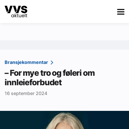
Kategorier
Om VVS Aktuelt
eBlad
Kategorier
Sanitær
Bransjekommentar
– For mye tro og føleri om
Ventilasjon
innleieforbudet
Varme og energi
16 september 2024
Byggautomasjon
Vann og avløp
Aktuelle prosjekter