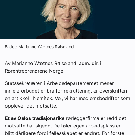
Om VVS Aktuelt
Kontakt oss:
Abonner på fagbladet Byggfakta Nyheter
Annonsere i VVS Aktuelt
Bildet: Marianne Wætnes Røiseland
Kontakt oss
Av Marianne Wætnes Røiseland, adm. dir. i
Tips oss
Rørentreprenørene Norge.
Statssekretæren i Arbeidsdepartementet mener
eBlad
innleieforbudet er bra for rekruttering, er overskriften i
en artikkel i Nemitek. Vel, vi har medlemsbedrifter som
opplever det motsatte.
Et av Oslos tradisjonsrike
rørleggerfirma er redd det
motsatte har skjedd. De føler egen arbeidsplass er
blitt dårligere fordi fellesskapet er endret. For første