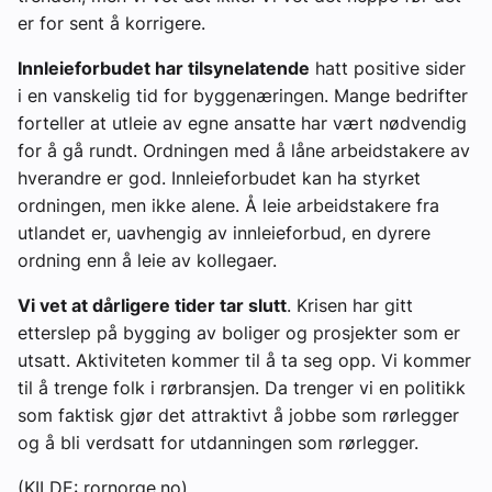
er for sent å korrigere.
Innleieforbudet har tilsynelatende
hatt positive sider
i en vanskelig tid for byggenæringen. Mange bedrifter
forteller at utleie av egne ansatte har vært nødvendig
for å gå rundt. Ordningen med å låne arbeidstakere av
hverandre er god. Innleieforbudet kan ha styrket
ordningen, men ikke alene. Å leie arbeidstakere fra
utlandet er, uavhengig av innleieforbud, en dyrere
ordning enn å leie av kollegaer.
Vi vet at dårligere tider tar slutt
. Krisen har gitt
etterslep på bygging av boliger og prosjekter som er
utsatt. Aktiviteten kommer til å ta seg opp. Vi kommer
til å trenge folk i rørbransjen. Da trenger vi en politikk
som faktisk gjør det attraktivt å jobbe som rørlegger
og å bli verdsatt for utdanningen som rørlegger.
(KILDE: rornorge.no)