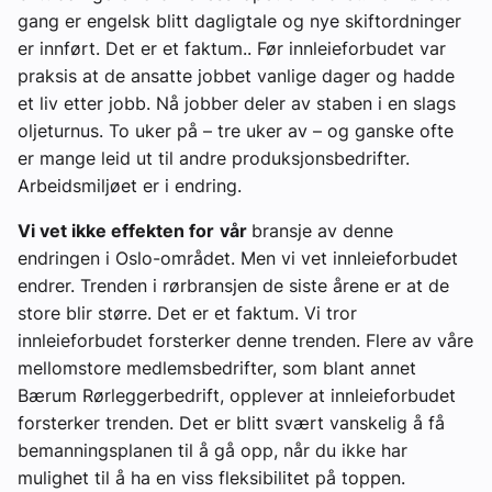
gang er engelsk blitt dagligtale og nye skiftordninger
er innført. Det er et faktum.. Før innleieforbudet var
praksis at de ansatte jobbet vanlige dager og hadde
et liv etter jobb. Nå jobber deler av staben i en slags
oljeturnus. To uker på – tre uker av – og ganske ofte
er mange leid ut til andre produksjonsbedrifter.
Arbeidsmiljøet er i endring.
Vi vet ikke effekten for
vår
bransje av denne
endringen i Oslo-området. Men vi vet innleieforbudet
endrer. Trenden i rørbransjen de siste årene er at de
store blir større. Det er et faktum. Vi tror
innleieforbudet forsterker denne trenden. Flere av våre
mellomstore medlemsbedrifter, som blant annet
Bærum Rørleggerbedrift, opplever at innleieforbudet
forsterker trenden. Det er blitt svært vanskelig å få
bemanningsplanen til å gå opp, når du ikke har
mulighet til å ha en viss fleksibilitet på toppen.