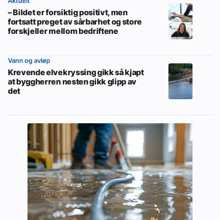
Aktuelt
– Bildet er forsiktig positivt, men
fortsatt preget av sårbarhet og store
forskjeller mellom bedriftene
Vann og avløp
Krevende elvekryssing gikk så kjapt
at byggherren nesten gikk glipp av
det