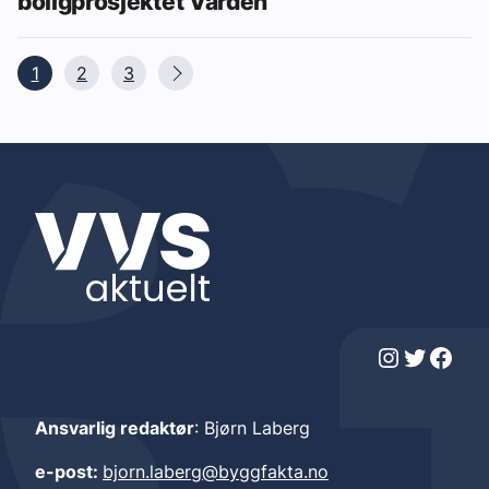
boligprosjektet Varden
1
2
3
Instagram
Twitter
Facebook
Ansvarlig redaktør
: Bjørn Laberg
e-post:
bjorn.laberg@byggfakta.no