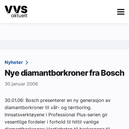
Kategorier
Om VVS Aktuelt
eBlad
Kategorier
Sanitær
Nyheter
Nye diamantborkroner fra Bosch
Ventilasjon
30 januar 2006
Varme og energi
Byggautomasjon
30.01.06: Bosch presenterer en ny generasjon av
diamantborkroner til våt- og tørrboring.
Vann og avløp
Innsatsverktøyene i Professional Plus-serien gir
Aktuelle prosjekter
vesentlige fordeler i forhold til hittil vanlige
diamantborkroner: Hastigheten til borkronene til